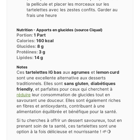
la pellicule et placer les morceaux sur les
tartelettes avec les zestes confits. Garder au
frais une heure
Nutrition - Apports en glucides (source Ciqual)
Portion:
1
Part
Calories:
160
kcal
Glucides:
8
g
Protéines:
3
g
Lipides:
14
g
Notes
Ces
tartelettes IG bas
aux
agrumes
et
lemon curd
sont une excellente alternative aux desserts
traditionnels. Elles sont
sans gluten
,
diabétiques
friendly
, et parfaites pour ceux qui cherchent à
réduire
leur consommation de glucides tout en
savourant une douceur. Elles sont également riches
en fibres et antioxydants, contribuant à une
alimentation équilibrée et bénéfique pour la santé.
Si tu cherches à offrir un dessert savoureux, tout en
prenant soin de ta santé, ces tartelettes sont une
option à la fois délicieuse et nourrissante ! 🌱🍋