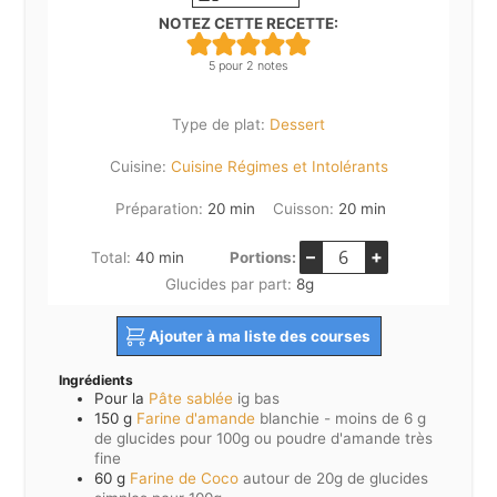
NOTEZ CETTE RECETTE:
5
pour
2
notes
Type de plat:
Dessert
Cuisine:
Cuisine Régimes et Intolérants
minutes
minutes
Préparation:
20
min
Cuisson:
20
min
–
+
minutes
Total:
40
min
Portions:
Glucides par part:
8
g
Ajouter à ma liste des courses
Ingrédients
Pour la
Pâte sablée
ig bas
150
g
Farine d'amande
blanchie - moins de 6 g
de glucides pour 100g ou poudre d'amande très
fine
60
g
Farine de Coco
autour de 20g de glucides