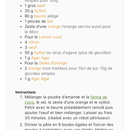
simples pour 100g
1
gros
oeuf
30
g
Xylitol
80
g
beurre
allégé
1
pincée de
Sel
Zeste d'une
orange
l'orange servira aussi pour
la déco
Pour le
Lemon curd
4
citron
3
oeuf
50
g
Xylitol
ou sirop d'agave (plus de glucides)
1
g
Agar Agar
Pour la
Gelée d'orange
2
orange
(non traitées) pour 10cl de jus: 10g de
glucides simples
1
g
Agar Agar
Instructions
Mélanger la poudre d'amande et la
farine de
coco
, le sel, le zeste d'une orange et le xylitol.
Pétrir avec le beurre préalablement ramolli puis
ajouter l'oeuf et bien mélanger. Laisser au frais
30 minutes. (réalisé avec un robot pétrisseur)
Diviser la pâte en 6 boules égales et foncer des
moules à tartelettes avec vos doigts. Mettre au