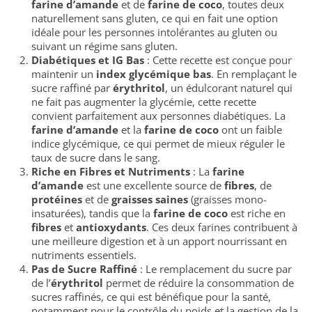
farine d’amande
et de
farine de coco
, toutes deux
naturellement sans gluten, ce qui en fait une option
idéale pour les personnes intolérantes au gluten ou
suivant un régime sans gluten.
Diabétiques et IG Bas
: Cette recette est conçue pour
maintenir un
index glycémique bas
. En remplaçant le
sucre raffiné par
érythritol
, un édulcorant naturel qui
ne fait pas augmenter la glycémie, cette recette
convient parfaitement aux personnes diabétiques. La
farine d’amande
et la
farine de coco
ont un faible
indice glycémique, ce qui permet de mieux réguler le
taux de sucre dans le sang.
Riche en Fibres et Nutriments
: La
farine
d’amande
est une excellente source de
fibres
, de
protéines
et de
graisses saines
(graisses mono-
insaturées), tandis que la
farine de coco
est riche en
fibres
et
antioxydants
. Ces deux farines contribuent à
une meilleure digestion et à un apport nourrissant en
nutriments essentiels.
Pas de Sucre Raffiné
: Le remplacement du sucre par
de l’
érythritol
permet de réduire la consommation de
sucres raffinés, ce qui est bénéfique pour la santé,
notamment pour le contrôle du poids et la gestion de la