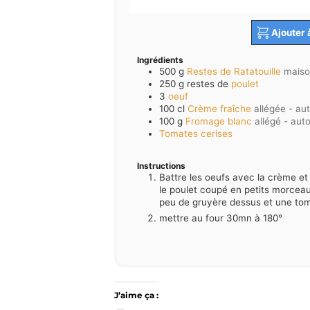
Ajouter 
Ingrédients
500
g
Restes de Ratatouille
maiso
250
g restes de
poulet
3
oeuf
100
cl
Crème fraîche
allégée - au
100
g
Fromage blanc
allégé - aut
Tomates cerises
Instructions
Battre les oeufs avec la crème et 
le poulet coupé en petits morcea
peu de gruyère dessus et une tom
mettre au four 30mn à 180°
J’aime ça :