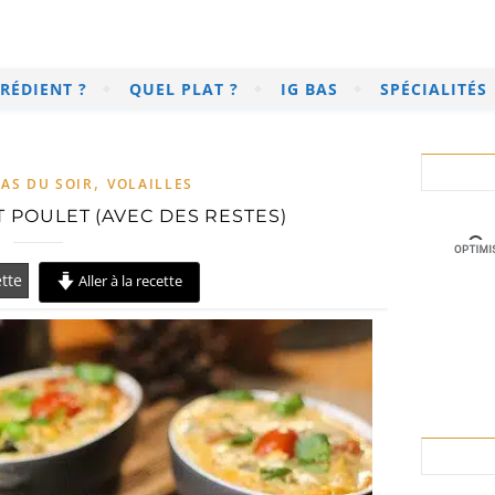
RÉDIENT ?
QUEL PLAT ?
IG BAS
SPÉCIALITÉS
,
AS DU SOIR
VOLAILLES
T POULET (AVEC DES RESTES)
tte
Aller à la recette