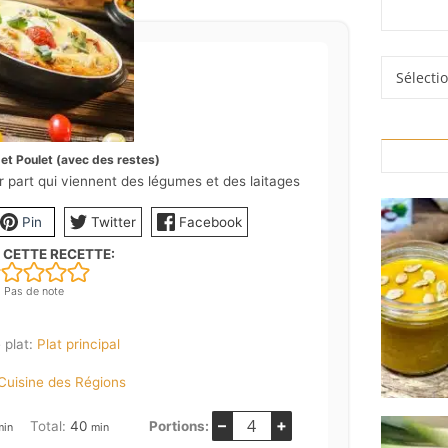
Rubrique
 et Poulet (avec des restes)
r part qui viennent des légumes et des laitages
Pin
Twitter
Facebook
 CETTE RECETTE:
Pas de note
 plat:
Plat principal
Cuisine des Régions
–
+
inutes
minutes
Total:
40
Portions:
min
min