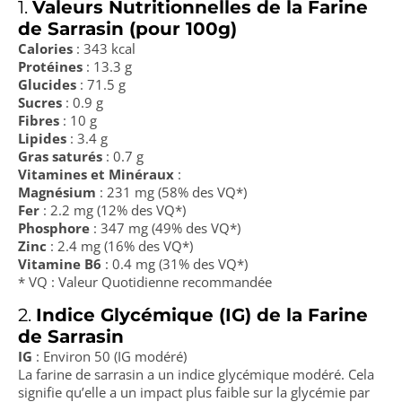
1.
Valeurs Nutritionnelles de la Farine
de Sarrasin (pour 100g)
Calories
: 343 kcal
Protéines
: 13.3 g
Glucides
: 71.5 g
Sucres
: 0.9 g
Fibres
: 10 g
Lipides
: 3.4 g
Gras saturés
: 0.7 g
Vitamines et Minéraux
:
Magnésium
: 231 mg (58% des VQ*)
Fer
: 2.2 mg (12% des VQ*)
Phosphore
: 347 mg (49% des VQ*)
Zinc
: 2.4 mg (16% des VQ*)
Vitamine B6
: 0.4 mg (31% des VQ*)
* VQ : Valeur Quotidienne recommandée
2.
Indice Glycémique (IG) de la Farine
de Sarrasin
IG
: Environ 50 (IG modéré)
La farine de sarrasin a un indice glycémique modéré. Cela
signifie qu’elle a un impact plus faible sur la glycémie par