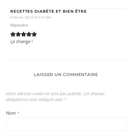
RECETTES DIABÈTE ET BIEN ÊTRE
9 Février 2021à18 H 01 Min
Répondre
ça change !
LAISSER UN COMMENTAIRE
Votre adresse e-mail ne sera pas publiée.
Les champs
obligatoires sont indiqués avec
*
Nom
*