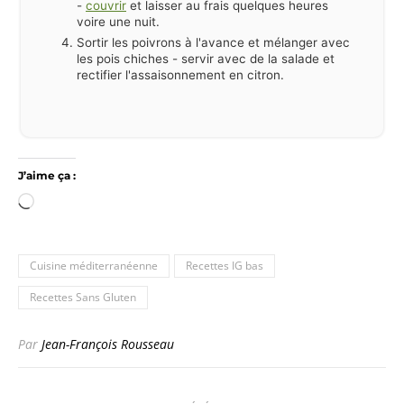
-
couvrir
et laisser au frais quelques heures
voire une nuit.
Sortir les poivrons à l'avance et mélanger avec
les pois chiches - servir avec de la salade et
rectifier l'assaisonnement en citron.
J’aime ça :
Chargement…
Cuisine méditerranéenne
Recettes IG bas
Recettes Sans Gluten
Par
Jean-François Rousseau