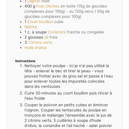
1
Oignon
rose
400
g
Pois chiches
en boite (15g de glucides
complexes pour 100g) - ou 120g secs ( 50g de
glucides complexes pour 100g)
1
Court bouillon
cube
Mâche
1
c. à soupe
Coriandre
fraiche ou congelée
2
gousses
ail
frais
3
Citrons verts
Huile d'olive
Instructions
Nettoyer votre poulpe - ici je n'ai pas utilisé la
tête - enlever le bec et tirer la peau - vous
pouvez frotter avec du gros sel et passe à l'eau
pour enlever toutes les impuretés coincées
dans les ventouses
Cuire 30 minutes au court bouillon puis rincer à
l'eau froide
Couper le poivron en petits cubes et émincer
l'oignon. Couper les tentacules du poulpe en
tronçons et mélanger l'ensemble avec le jus de
2 citrons verts, 5 cuillères à soupe d'huile
d'olive, la coriandre et l'ail haché - saler poivrer