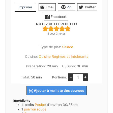
Imprimer
Email
Pin
Twitter
Facebook
NOTEZ CETTE RECETTE:
5
pour
3
notes
Type de plat:
Salade
Cuisine:
Cuisine Régimes et Intolérants
minutes
minutes
Préparation:
20
min
Cuisson:
30
min
–
+
minutes
Total:
50
min
Portions:
Ajouter à ma liste des courses
Ingrédients
4
petits
Poulpe
d'environ 30/35cm
1
poivron rouge