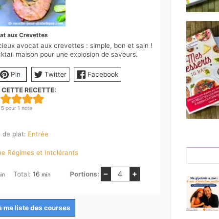
at aux Crevettes
eux avocat aux crevettes : simple, bon et sain !
ktail maison pour une explosion de saveurs.
Pin
Twitter
Facebook
 CETTE RECETTE:
5
pour 1 note
 de plat:
Entrée
ne Régimes et Intolérants
–
+
inutes
minutes
Total:
16
Portions:
in
min
à ma liste des courses