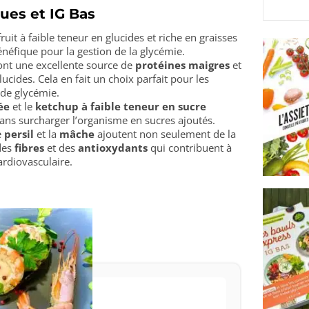
ques et IG Bas
ruit à faible teneur en glucides et riche en graisses
énéfique pour la gestion de la glycémie.
nt une excellente source de
protéines maigres
et
cides. Cela en fait un choix parfait pour les
 de glycémie.
ée
et le
ketchup à faible teneur en sucre
sans surcharger l’organisme en sucres ajoutés.
e
persil
et la
mâche
ajoutent non seulement de la
 des
fibres
et des
antioxydants
qui contribuent à
ardiovasculaire.