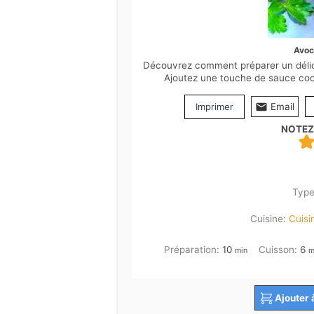
Avoc
Découvrez comment préparer un délici
Ajoutez une touche de sauce coc
Imprimer
Email
NOTEZ
Type
Cuisine:
Cuisi
minutes
m
Préparation:
10
Cuisson:
6
min
m
Ajouter 