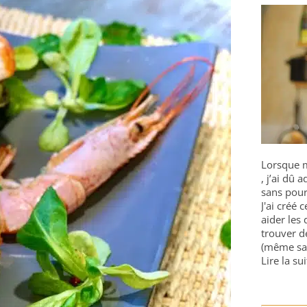
Lorsque m
, j’ai dû
sans pour
J'ai créé 
aider les 
trouver d
(même sa
Lire la sui