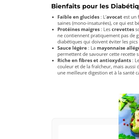
Bienfaits pour les Diabéti
Faible en glucides
: L’
avocat
est un f
saines (mono-insaturées), ce qui est b
Protéines maigres
: Les
crevettes
so
ne contiennent pratiquement pas de glu
diabétiques qui doivent éviter les pics
Sauce légère
: La
mayonnaise allég
permettent de savourer cette recette 
Riche en fibres et antioxydants
: L
couleur et de la fraîcheur, mais aussi
une meilleure digestion et à la santé c