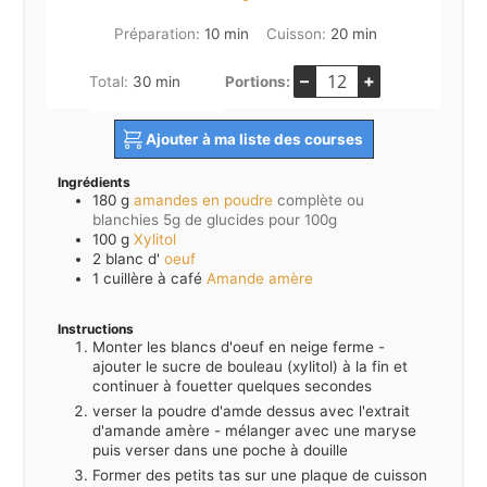
minutes
minutes
Préparation:
10
min
Cuisson:
20
min
–
+
minutes
Total:
30
min
Portions:
Ajouter à ma liste des courses
Ingrédients
180
g
amandes en poudre
complète ou
blanchies 5g de glucides pour 100g
100
g
Xylitol
2
blanc d'
oeuf
1
cuillère à café
Amande amère
Instructions
Monter les blancs d'oeuf en neige ferme -
ajouter le sucre de bouleau (xylitol) à la fin et
continuer à fouetter quelques secondes
verser la poudre d'amde dessus avec l'extrait
d'amande amère - mélanger avec une maryse
puis verser dans une poche à douille
Former des petits tas sur une plaque de cuisson