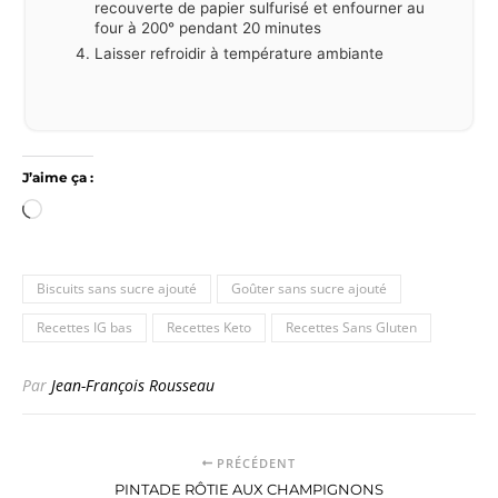
recouverte de papier sulfurisé et enfourner au
four à 200° pendant 20 minutes
Laisser refroidir à température ambiante
J’aime ça :
Chargement…
Biscuits sans sucre ajouté
Goûter sans sucre ajouté
Recettes IG bas
Recettes Keto
Recettes Sans Gluten
Par
Jean-François Rousseau
PRÉCÉDENT
PINTADE RÔTIE AUX CHAMPIGNONS