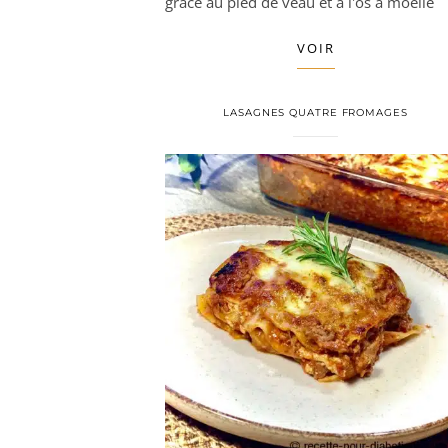
grâce au pied de veau et à l'os a moelle
VOIR
LASAGNES QUATRE FROMAGES