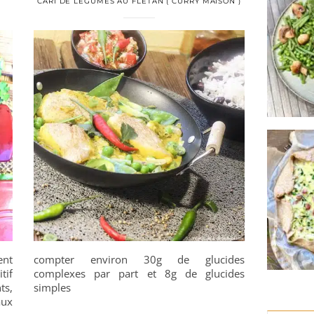
CARI DE LÉGUMES AU FLÉTAN ( CURRY MAISON )
ent
compter environ 30g de glucides
tif
complexes par part et 8g de glucides
ts,
simples
aux