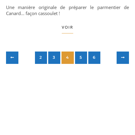
Une manière originale de préparer le parmentier de
Canard... façon cassoulet !
VOIR
2
3
4
5
6