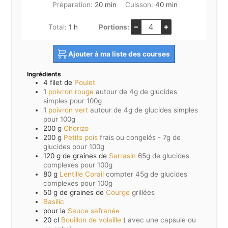
minutes
minutes
Préparation:
20
min
Cuisson:
40
min
–
+
heure
Total:
1
h
Portions:
Ajouter à ma liste des courses
Ingrédients
4
filet de
Poulet
1
poivron rouge
autour de 4g de glucides
simples pour 100g
1
poivron vert
autour de 4g de glucides simples
pour 100g
200
g
Chorizo
200
g
Petits pois
frais ou congelés - 7g de
glucides pour 100g
120
g de graines de
Sarrasin
65g de glucides
complexes pour 100g
80
g
Lentille Corail
compter 45g de glucides
complexes pour 100g
50
g de graines de
Courge
grillées
Basilic
pour la
Sauce safranée
20
cl
Bouillon de volaille
( avec une capsule ou