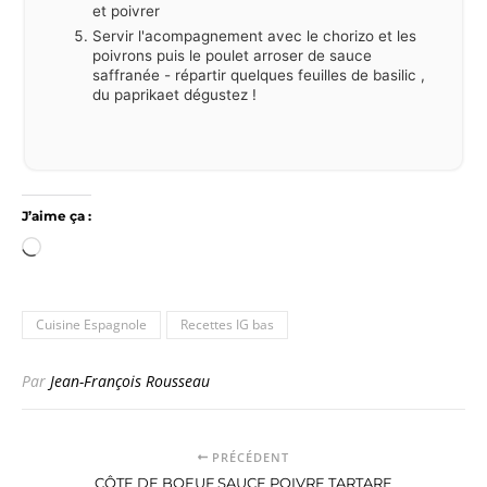
et poivrer
Servir l'acompagnement avec le chorizo et les
poivrons puis le poulet arroser de sauce
saffranée - répartir quelques feuilles de basilic ,
du paprikaet dégustez !
J’aime ça :
Chargement…
Cuisine Espagnole
Recettes IG bas
Par
Jean-François Rousseau
PRÉCÉDENT
CÔTE DE BOEUF SAUCE POIVRE TARTARE