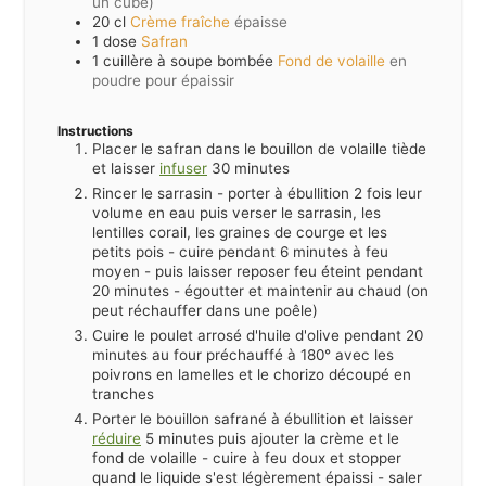
un cube)
20
cl
Crème fraîche
épaisse
1
dose
Safran
1
cuillère à soupe bombée
Fond de volaille
en
poudre pour épaissir
Instructions
Placer le safran dans le bouillon de volaille tiède
et laisser
infuser
30 minutes
Rincer le sarrasin - porter à ébullition 2 fois leur
volume en eau puis verser le sarrasin, les
lentilles corail, les graines de courge et les
petits pois - cuire pendant 6 minutes à feu
moyen - puis laisser reposer feu éteint pendant
20 minutes - égoutter et maintenir au chaud (on
peut réchauffer dans une poêle)
Cuire le poulet arrosé d'huile d'olive pendant 20
minutes au four préchauffé à 180° avec les
poivrons en lamelles et le chorizo découpé en
tranches
Porter le bouillon safrané à ébullition et laisser
réduire
5 minutes puis ajouter la crème et le
fond de volaille - cuire à feu doux et stopper
quand le liquide s'est légèrement épaissi - saler