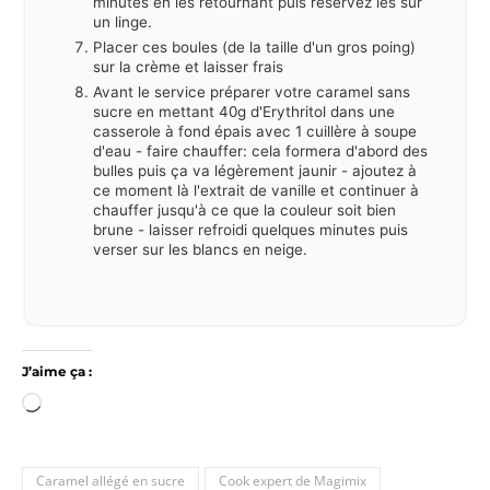
minutes en les retournant puis réservez les sur
un linge.
Placer ces boules (de la taille d'un gros poing)
sur la crème et laisser frais
Avant le service préparer votre caramel sans
sucre en mettant 40g d'Erythritol dans une
casserole à fond épais avec 1 cuillère à soupe
d'eau - faire chauffer: cela formera d'abord des
bulles puis ça va légèrement jaunir - ajoutez à
ce moment là l'extrait de vanille et continuer à
chauffer jusqu'à ce que la couleur soit bien
brune - laisser refroidi quelques minutes puis
verser sur les blancs en neige.
J’aime ça :
Chargement…
Caramel allégé en sucre
Cook expert de Magimix