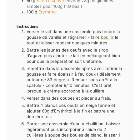
60
g
Sirop d'Agave
environ 78g de glucides
simples pour 100g ( IG bas )
100
g
Erythritol
Instructions
Verser le lait dans une casserole puis fendre la
gousse de vanille et l'égrainer - faire
bouillir
le
tout et laisser reposer quelques minutes
Battre les jaunes des oeufs avec le sirop
d'agave puis ajouter le lait en mélangeant bien
pour que la préparation soit uniforme.
remettre dans la casserole après avoir retirer la
gousse et faire épaissir à feu doux (idéalement
autour de 83 degrés). Remuer sans arrêt à la
spatule - compter 8/10 minutes. C'est prêt
lorsque la crème accroche à la cuillère.
Verser dans des coupes et placer au frais.
Battre 4 blancs des oeufs en neige ferme et
ajouter 60g d'Erythritol à la fin et battre une
dernière fois
Porter une casserole d'eau à ébullition, baisser
légèrement puis incorporer à l'aide de 2
cuillères à soupe des boules de blanc. laisser 1