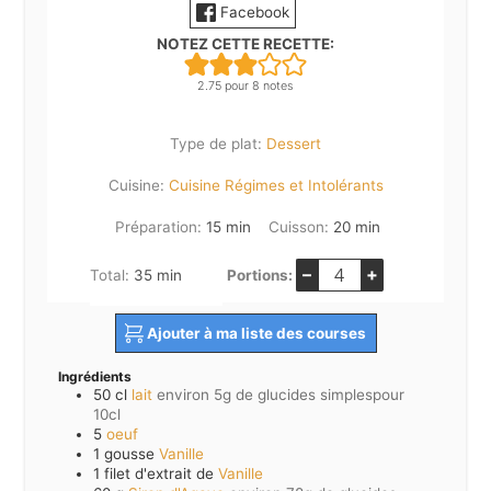
Facebook
NOTEZ CETTE RECETTE:
2.75
pour
8
notes
Type de plat:
Dessert
Cuisine:
Cuisine Régimes et Intolérants
minutes
minutes
Préparation:
15
min
Cuisson:
20
min
–
+
minutes
Total:
35
min
Portions:
Ajouter à ma liste des courses
Ingrédients
50
cl
lait
environ 5g de glucides simplespour
10cl
5
oeuf
1
gousse
Vanille
1
filet d'extrait de
Vanille