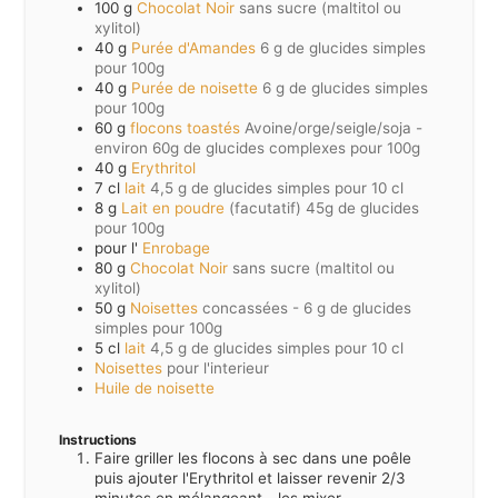
100
g
Chocolat Noir
sans sucre (maltitol ou
xylitol)
40
g
Purée d'Amandes
6 g de glucides simples
pour 100g
40
g
Purée de noisette
6 g de glucides simples
pour 100g
60
g
flocons toastés
Avoine/orge/seigle/soja -
environ 60g de glucides complexes pour 100g
40
g
Erythritol
7
cl
lait
4,5 g de glucides simples pour 10 cl
8
g
Lait en poudre
(facutatif) 45g de glucides
pour 100g
pour l'
Enrobage
80
g
Chocolat Noir
sans sucre (maltitol ou
xylitol)
50
g
Noisettes
concassées - 6 g de glucides
simples pour 100g
5
cl
lait
4,5 g de glucides simples pour 10 cl
Noisettes
pour l'interieur
Huile de noisette
Instructions
Faire griller les flocons à sec dans une poêle
puis ajouter l'Erythritol et laisser revenir 2/3
minutes en mélangeant - les mixer