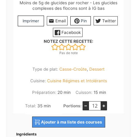
Moins de 5g de glucides par rocher - Les glucides
complexes des flocons sont à IG bas
Imprimer
Email
Pin
Twitter
Facebook
NOTEZ CETTE RECETTE:
Pas de note
Type de plat:
Casse-Croûte
,
Dessert
Cuisine:
Cuisine Régimes et Intolérants
minutes
minutes
Préparation:
20
min
Cuisson:
15
min
–
+
minutes
Total:
35
min
Portions:
Ajouter à ma liste des courses
Ingrédients