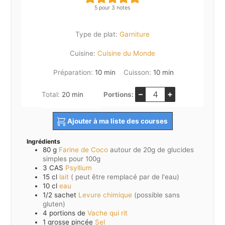
5
pour
3
notes
Type de plat:
Garniture
Cuisine:
Cuisine du Monde
minutes
minutes
Préparation:
10
min
Cuisson:
10
min
–
+
minutes
Total:
20
min
Portions:
Ajouter à ma liste des courses
Ingrédients
80
g
Farine de Coco
autour de 20g de glucides
simples pour 100g
3
CAS
Psyllium
15
cl
lait
( peut être remplacé par de l'eau)
10
cl
eau
1/2
sachet
Levure chimique
(possible sans
gluten)
4
portions de
Vache qui rit
1
grosse pincée
Sel