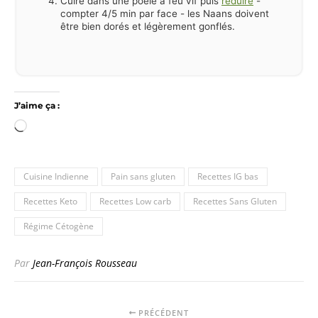
Cuire dans une poêle à feu vif puis
réduire
-
compter 4/5 min par face - les Naans doivent
être bien dorés et légèrement gonflés.
J’aime ça :
Chargement…
Cuisine Indienne
Pain sans gluten
Recettes IG bas
Recettes Keto
Recettes Low carb
Recettes Sans Gluten
Régime Cétogène
Par
Jean-François Rousseau
PRÉCÉDENT