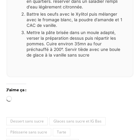
en quartiers. réserver dans un saladier rempli
d'eau légèrement citronnée.
Battre les oeufs avec le Xylitol puis mélanger
avec le fromage blanc, la poudre d'amande et 1
CAC de vanille.
Mettre la pâte brisée dans un moule adapté,
verser la préparation dessus puis répartir les
pommes. Cuire environ 35mn au four
préchauffé à 200°. Servir tiède avec une boule
de glace à la vanille sans sucre
J’aime ça :
Chargement…
Dessert sans sucre
Glaces sans sucre et IG Bas
Pâtisserie sans sucre
Tarte