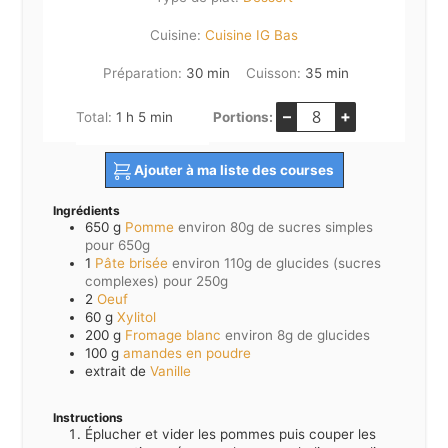
Cuisine:
Cuisine IG Bas
minutes
minutes
Préparation:
30
min
Cuisson:
35
min
–
+
heure
minutes
Total:
1
h
5
min
Portions:
Ajouter à ma liste des courses
Ingrédients
650
g
Pomme
environ 80g de sucres simples
pour 650g
1
Pâte brisée
environ 110g de glucides (sucres
complexes) pour 250g
2
Oeuf
60
g
Xylitol
200
g
Fromage blanc
environ 8g de glucides
100
g
amandes en poudre
extrait de
Vanille
Instructions
Éplucher et vider les pommes puis couper les