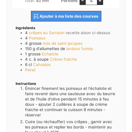
–
+
minutes
Total:
40
min
Portions:
Ajouter à ma liste des courses
Ingrédients
4
crêpes au Sarrasin
recette aison ci-dessus
4
Poireaux
4
grosse
noix de saint jacques
150
g d'allumettes de
lardons fumés
1
grosse
Echalote
4
c. à soupe
Crème fraîche
6
cl
Calvados
Persil
Instructions
Émincer finement les poireaux et l'échalote et
faire revenir dans une sauteuse avec du beurre
et de l'huile d'olive pendant 15 minutes à feu
doux - ajouter 2 cuillères à soupe de crème
fraiche et continuer la cuisson 8 minutes -
réserver
Cuire (ou réchauffer) vos crêpes , garnir avec
les poireaux et replier les bords - maintenir au