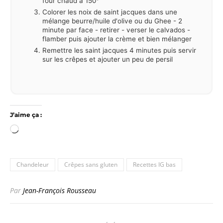
four chaud à 150°
Colorer les noix de saint jacques dans une
mélange beurre/huile d'olive ou du Ghee - 2
minute par face - retirer - verser le calvados -
flamber puis ajouter la crème et bien mélanger
Remettre les saint jacques 4 minutes puis servir
sur les crêpes et ajouter un peu de persil
J’aime ça :
Chargement…
Chandeleur
Crêpes sans gluten
Recettes IG bas
Par
Jean-François Rousseau