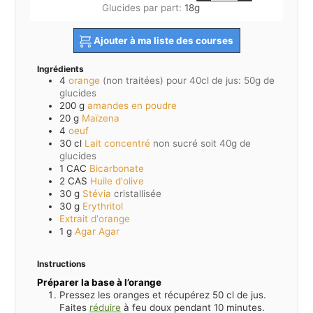
Glucides par part:
18
g
Ajouter à ma liste des courses
Ingrédients
4
orange
(non traitées) pour 40cl de jus: 50g de
glucides
200
g
amandes en poudre
20
g
Maïzena
4
oeuf
30
cl
Lait concentré
non sucré soit 40g de
glucides
1
CAC
Bicarbonate
2
CAS
Huile d'olive
30
g
Stévia
cristallisée
30
g
Erythritol
Extrait d'orange
1
g
Agar Agar
Instructions
Préparer la base à l’orange
Pressez les oranges et récupérez 50 cl de jus.
Faites
réduire
à feu doux pendant 10 minutes.