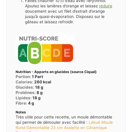
Faites chauffer 10 cl d’eau avec l’érythritol.
Ajoutez les lanières d’orange et laissez
réduire
doucement avec un filet d’extrait d’orange
jusqu’à quasi-évaporation. Disposez sur le
gâteau et laissez refroidir.
Nutrition - Apports en glucides (source Ciqual)
Portion:
1
Part
Calories:
260
kcal
Glucides:
18
g
Protéines:
8
g
Lipides:
18
g
Fibre:
4
g
Notes
Très utile pour cette recette, un moule démontable
qui permet de démouler avec facilité :
Lékué Moule
Rond Démontable 23 cm Assiette en Céramique