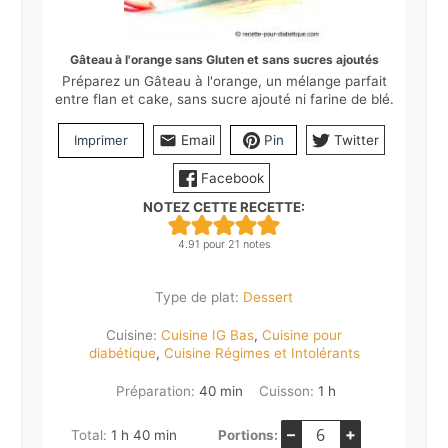
Gâteau à l'orange sans Gluten et sans sucres ajoutés
Préparez un Gâteau à l'orange, un mélange parfait
entre flan et cake, sans sucre ajouté ni farine de blé.
Imprimer
Email
Pin
Twitter
Facebook
NOTEZ CETTE RECETTE:
4.91
pour
21
notes
Type de plat:
Dessert
Cuisine:
Cuisine IG Bas
,
Cuisine pour
diabétique
,
Cuisine Régimes et Intolérants
minutes
heure
Préparation:
40
min
Cuisson:
1
h
–
+
heure
minutes
Total:
1
h
40
min
Portions: