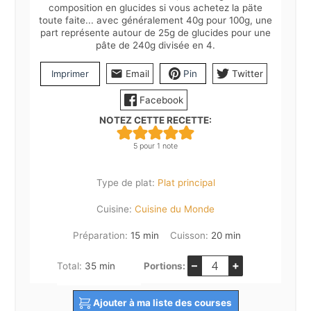
composition en glucides si vous achetez la päte
toute faite... avec généralement 40g pour 100g, une
part représente autour de 25g de glucides pour une
pâte de 240g divisée en 4.
Imprimer
Email
Pin
Twitter
Facebook
NOTEZ CETTE RECETTE:
5
pour 1 note
Type de plat:
Plat principal
Cuisine:
Cuisine du Monde
minutes
minutes
Préparation:
15
min
Cuisson:
20
min
–
+
minutes
Total:
35
min
Portions:
Ajouter à ma liste des courses