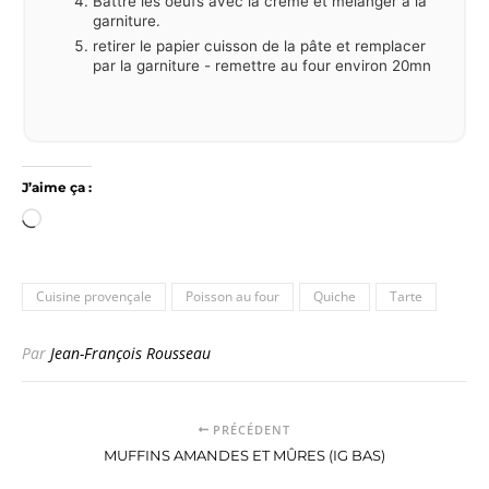
Battre les oeufs avec la crème et mélanger à la
garniture.
retirer le papier cuisson de la pâte et remplacer
par la garniture - remettre au four environ 20mn
J’aime ça :
Chargement…
Cuisine provençale
Poisson au four
Quiche
Tarte
Par
Jean-François Rousseau
PRÉCÉDENT
MUFFINS AMANDES ET MÛRES (IG BAS)