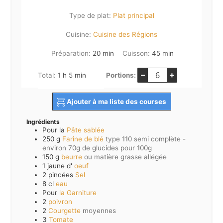
Type de plat:
Plat principal
Cuisine:
Cuisine des Régions
minutes
minutes
Préparation:
20
min
Cuisson:
45
min
–
+
heure
minutes
Total:
1
h
5
min
Portions:
Ajouter à ma liste des courses
Ingrédients
Pour la
Pâte sablée
250
g
Farine de blé
type 110 semi complète -
environ 70g de glucides pour 100g
150
g
beurre
ou matière grasse allégée
1
jaune d'
oeuf
2
pincées
Sel
8
cl
eau
Pour
la Garniture
2
poivron
2
Courgette
moyennes
3
Tomate