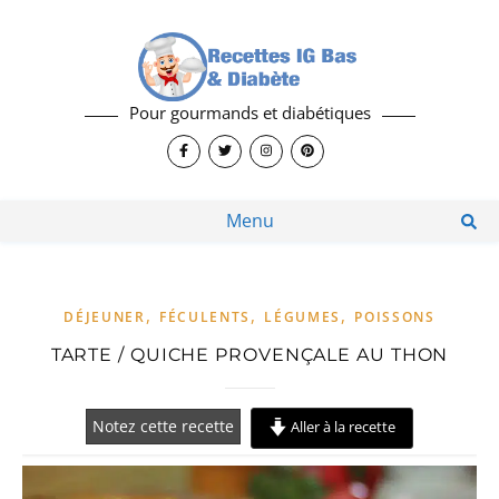
Pour gourmands et diabétiques
Menu
,
,
,
DÉJEUNER
FÉCULENTS
LÉGUMES
POISSONS
TARTE / QUICHE PROVENÇALE AU THON
Notez cette recette
Aller à la recette