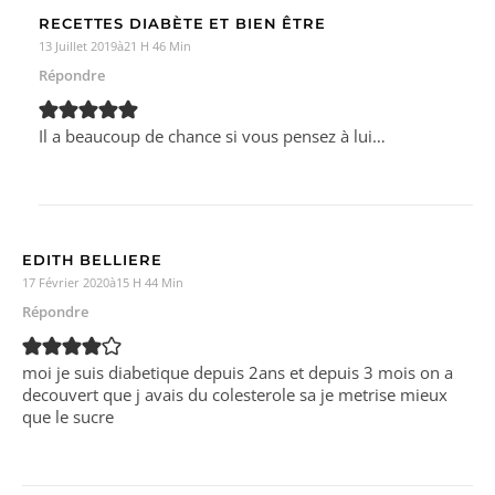
RECETTES DIABÈTE ET BIEN ÊTRE
13 Juillet 2019à21 H 46 Min
Répondre
Il a beaucoup de chance si vous pensez à lui…
EDITH BELLIERE
17 Février 2020à15 H 44 Min
Répondre
moi je suis diabetique depuis 2ans et depuis 3 mois on a
decouvert que j avais du colesterole sa je metrise mieux
que le sucre