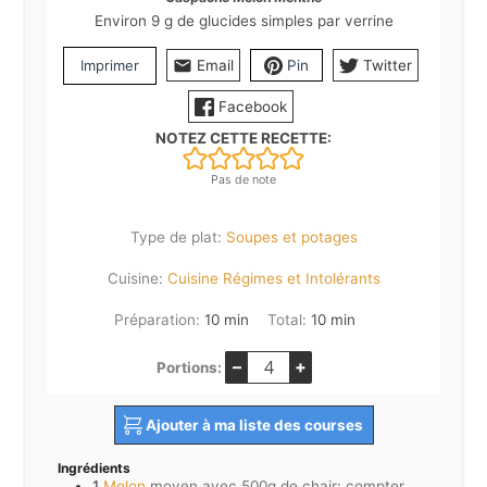
Environ 9 g de glucides simples par verrine
Imprimer
Email
Pin
Twitter
Facebook
NOTEZ CETTE RECETTE:
Pas de note
Type de plat:
Soupes et potages
Cuisine:
Cuisine Régimes et Intolérants
minutes
minutes
Préparation:
10
min
Total:
10
min
–
+
Portions:
Ajouter à ma liste des courses
Ingrédients
1
Melon
moyen avec 500g de chair: compter