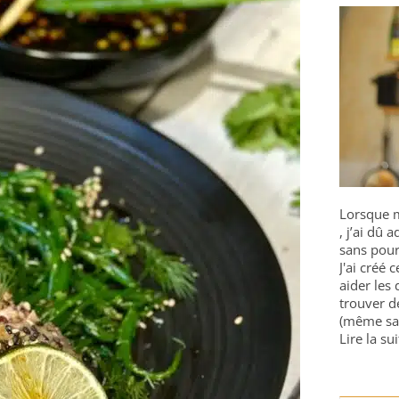
Lorsque m
, j’ai dû
sans pour
J'ai créé 
aider les 
trouver d
(même sa
Lire la sui