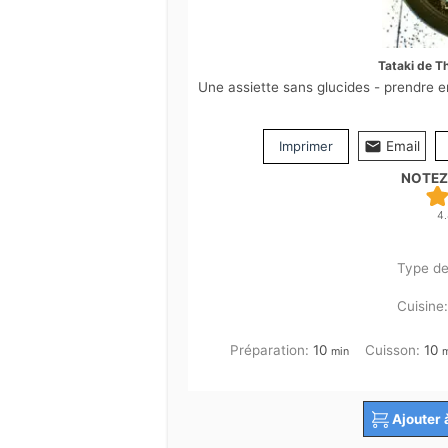
Tataki de Th
Une assiette sans glucides - prendre
Imprimer
Email
NOTEZ
4
Type de
Cuisine
minutes
m
Préparation:
10
Cuisson:
10
min
Ajouter 