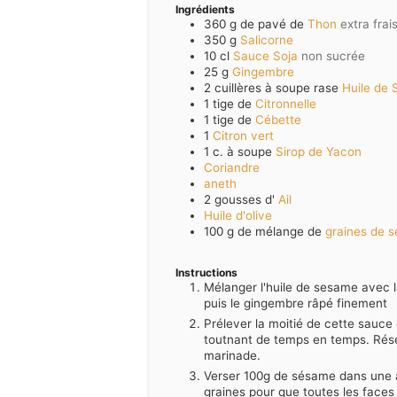
Ingrédients
360
g de pavé de
Thon
extra fra
350
g
Salicorne
10
cl
Sauce Soja
non sucrée
25
g
Gingembre
2
cuillères à soupe rase
Huile de
1
tige de
Citronnelle
1
tige de
Cébette
1
Citron vert
1
c. à soupe
Sirop de Yacon
Coriandre
aneth
2
gousses d'
Ail
Huile d'olive
100
g de mélange de
graines de 
Instructions
Mélanger l'huile de sesame avec la
puis le gingembre râpé finement
Prélever la moitié de cette sauc
toutnant de temps en temps. Réser
marinade.
Verser 100g de sésame dans une ass
graines pour que toutes les faces