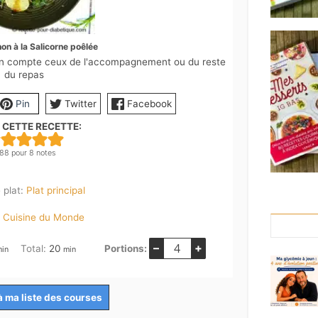
on à la Salicorne poêlée
 en compte ceux de l'accompagnement ou du reste
du repas
Pin
Twitter
Facebook
 CETTE RECETTE:
.88
pour
8
notes
 plat:
Plat principal
:
Cuisine du Monde
–
+
inutes
minutes
Total:
20
Portions:
min
min
à ma liste des courses