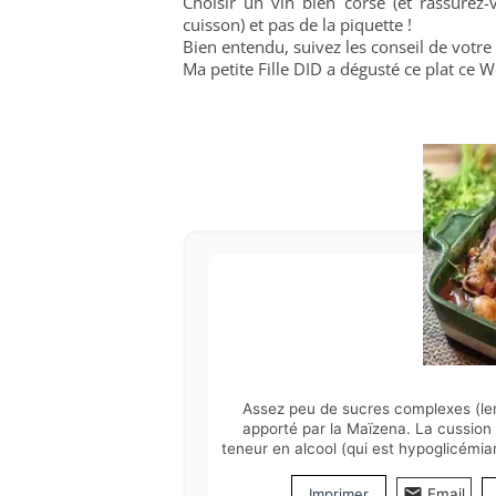
Choisir un vin bien corsé (et rassurez-
cuisson) et pas de la piquette !
Bien entendu, suivez les conseil de votre d
Ma petite Fille DID a dégusté ce plat ce 
Assez peu de sucres complexes (len
apporté par la Maïzena. La cussion l
teneur en alcool (qui est hypoglicémian
Imprimer
Email