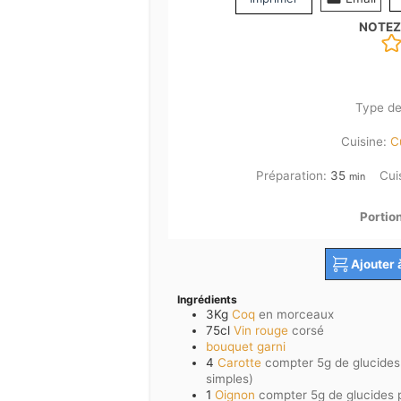
NOTEZ
Type de
Cuisine:
C
minutes
Préparation:
35
Cui
min
Portio
Ajouter 
Ingrédients
3Kg
Coq
en morceaux
75cl
Vin rouge
corsé
bouquet garni
4
Carotte
compter 5g de glucides 
simples)
1
Oignon
compter 5g de glucides 