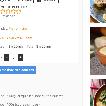
 CETTE RECETTE:
Pas de note
 plat:
Plat principal
uisine gastronomique
heures
minutes
heures
minutes
sson:
3
20
Total:
3
55
h
min
h
min
–
+
ns:
à ma liste des courses
pour 100g lorsqu'elles sont cuites (sucres
pour 100g (sucres simples)