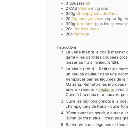
3 gousses
ail
2 CAS
Poivre
en grains
300g
Champignons de Paris
20
Oignons grelots
compter 5g de 
300g
lard fumé
(pas indispensable
20cl
fond de veau
20g
Maïzena
Instructions
La veille mettre le coq à mariner d
garni + les carottes coupées gros
laisser au frais minimum 12H.
La Matin ( tôt !)... Retirer les m
un peu de couleur dans une cocotte
Remplacer par les légumes de la 
Maïzena. Remettre les morceaux de 
poivre - remuer -
déglacer
avec le
Cuire à feu doux et à couvert pend
Cuire les oignons grelots à la poêl
champignons de Paris - cuire 10m
30mn avant de servir, ajouter au 
30mn (si c'est plus... c'est pas gr
Servir avec des légumes et fécule