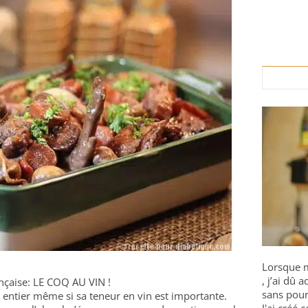
Lorsque m
, j’ai dû
nçaise: LE COQ AU VIN !
sans pour
entier même si sa teneur en vin est importante.