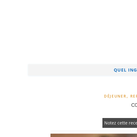
QUEL ING
,
DÉJEUNER
RE
C
Notez cette rece