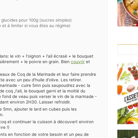
glucides pour 100g (sucres simples)
 et à limiter si vous êtes au régime)
ans: le vin + l'oignon + l'ail écrasé + le bouquet
sièrement + le poivre en grain. Bien
couvrir
et
orceaux de Coq de la Marinade et leur faire prendre
 avec un peu d'huile d'olive. Les retirer.
marinade - cuire 5mn puis saupoudrez avec la
coq ,l'ail, le bouquet garni et la moitié du
 fond de veau puis verser le vin de la marinade -
ant environ 2H30. Laisser refroidir.
e 5mn, ajouter le lard en cubes puis les
n.
coq et continuer la cuisson à découvert environ
ave !)
nts en fonction de votre besoin et un peu de