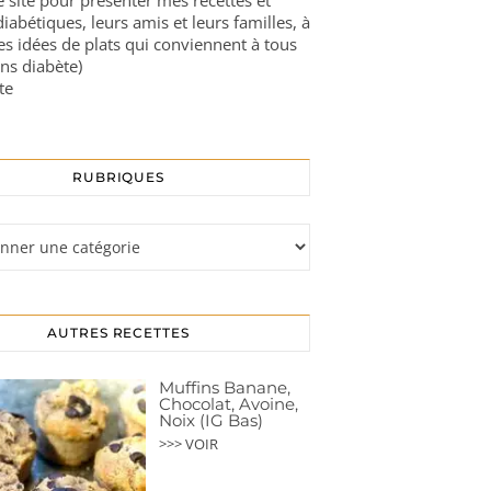
ce site pour présenter mes recettes et
diabétiques, leurs amis et leurs familles, à
es idées de plats qui conviennent à tous
ns diabète)
te
RUBRIQUES
s
AUTRES RECETTES
Muffins Banane,
Chocolat, Avoine,
Noix (IG Bas)
>>> VOIR