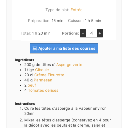
Type de plat:
Entrée
minutes
heure
minutes
Préparation:
15
min
Cuisson:
1
h
5
min
–
+
heure
minutes
Total:
1
h
20
min
Portions:
Ajouter à ma liste des courses
Ingrédients
200
g de têtes d'
Asperge verte
1
tige
Ciboule
20
cl
Crème Fleurette
40
g
Parmesan
2
oeuf
4
Tomates cerises
Instructions
Cuire les têtes d'asperge à la vapeur environ
20mn
Mixer les têtes d'asperge (conservez en 4 pour
la déco) avec les oeufs et la crème, saler et