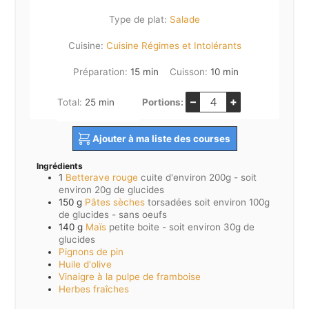
Type de plat:
Salade
Cuisine:
Cuisine Régimes et Intolérants
minutes
minutes
Préparation:
15
min
Cuisson:
10
min
–
+
minutes
Total:
25
min
Portions:
Ajouter à ma liste des courses
Ingrédients
1
Betterave rouge
cuite d'environ 200g - soit
environ 20g de glucides
150
g
Pâtes sèches
torsadées soit environ 100g
de glucides - sans oeufs
140
g
Maïs
petite boite - soit environ 30g de
glucides
Pignons de pin
Huile d'olive
Vinaigre à la pulpe de framboise
Herbes fraîches