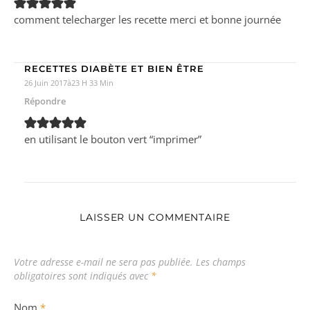
comment telecharger les recette merci et bonne journée
RECETTES DIABÈTE ET BIEN ÊTRE
26 Juin 2017à23 H 33 Min
Répondre
en utilisant le bouton vert “imprimer”
LAISSER UN COMMENTAIRE
Votre adresse e-mail ne sera pas publiée.
Les champs
obligatoires sont indiqués avec
*
Nom
*