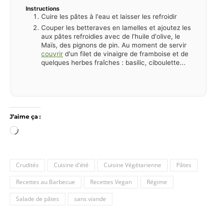
Instructions
Cuire les pâtes à l'eau et laisser les refroidir
Couper les betteraves en lamelles et ajoutez les
aux pâtes refroidies avec de l'huile d'olive, le
Maïs, des pignons de pin. Au moment de servir
couvrir
d'un filet de vinaigre de framboise et de
quelques herbes fraîches : basilic, ciboulette...
J’aime ça :
Chargement…
Crudités
Cuisine d'été
Cuisine Végétarienne
Pâtes
Recettes au Barbecue
Recettes Vegan
Régime
Salade de pâtes
sans viande