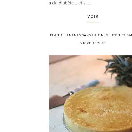
a du diabète… et si…
VOIR
FLAN À L’ANANAS SANS LAIT NI GLUTEN ET SA
SUCRE AJOUTÉ