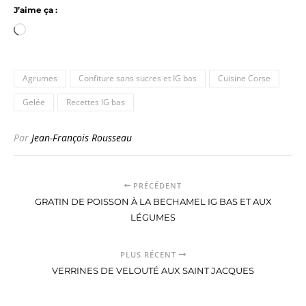
J’aime ça :
Chargement…
Agrumes
Confiture sans sucres et IG bas
Cuisine Corse
Gelée
Recettes IG bas
Par
Jean-François Rousseau
PRÉCÉDENT
GRATIN DE POISSON À LA BECHAMEL IG BAS ET AUX
LÉGUMES
PLUS RÉCENT
VERRINES DE VELOUTÉ AUX SAINT JACQUES