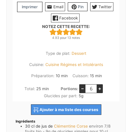
Imprimer
Email
Pin
Twitter
Facebook
NOTEZ CETTE RECETTE:
4.93
pour
13
notes
Type de plat:
Dessert
Cuisine:
Cuisine Régimes et Intolérants
minutes
minutes
Préparation:
10
min
Cuisson:
15
min
–
+
minutes
Total:
25
min
Portions:
Glucides par part:
5
g
Ajouter à ma liste des courses
Ingrédients
30
cl de jus de
Clémentine Corse
environ 7/8
fruits bio - 9g de glucides simples pour 10 cl