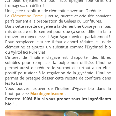
Au petit déjeuner ou pour accompagner foie Gras ou
fromages… un délice !
Une gelée / confiture de clémentine avec un IG réduit:
La
Clémentine Corse
, juteuse, sucrée et acidulée convient
parfaitement à la préparation de Gelées ou Confitures.
Dans cette recette de gelée à la clémentine Corse je n’ai pas
mis de sucre et forcément pour que ça se solidifie il a fallu
trouver un moyen >>> L’Agar Agar convient parfaitement !
Pour remplacer le sucre il faut d’abord réduire le jus de
clémentine et ajouter un substitut comme l’Erythritol bio
ou Xylitol (ici Pure Via)
L’intérêt de l’Inuline d’agave est d’apporter des fibres
solubles pour remplacer la pulpe non utilisée. L’inuline
permet aussi de réduire le sucrant et surtout a un effet
positif pour aider à la régulation de la glycémie. L’inuline
permet de presque classer cette recette de confiture dans
les IG Bas.
Vous pouvez trouver de l’Inuline d’Agave bio dans la
boutique >>>
Maxdegenie.com
.
Recette 100% Bio si vous prenez tous les ingrédients
bio !…