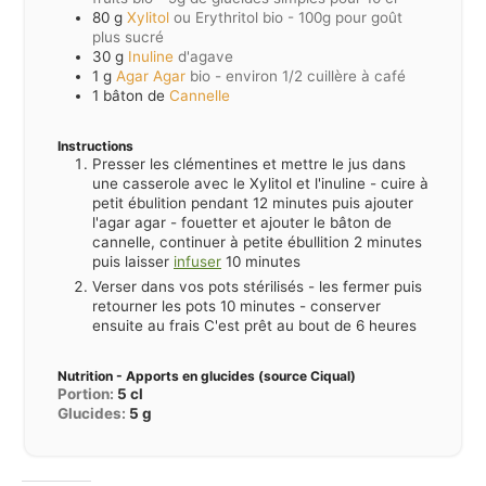
80
g
Xylitol
ou Erythritol bio - 100g pour goût
plus sucré
30
g
Inuline
d'agave
1
g
Agar Agar
bio - environ 1/2 cuillère à café
1
bâton de
Cannelle
Instructions
Presser les clémentines et mettre le jus dans
une casserole avec le Xylitol et l'inuline - cuire à
petit ébulition pendant 12 minutes puis ajouter
l'agar agar - fouetter et ajouter le bâton de
cannelle, continuer à petite ébullition 2 minutes
puis laisser
infuser
10 minutes
Verser dans vos pots stérilisés - les fermer puis
retourner les pots 10 minutes - conserver
ensuite au frais C'est prêt au bout de 6 heures
Nutrition - Apports en glucides (source Ciqual)
Portion:
5
cl
Glucides:
5
g