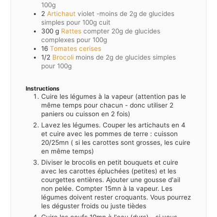
100g
2
Artichaut
violet -moins de 2g de glucides
simples pour 100g cuit
300
g
Rattes
compter 20g de glucides
complexes pour 100g
16
Tomates cerises
1/2
Brocoli
moins de 2g de glucides simples
pour 100g
Instructions
Cuire les légumes à la vapeur (attention pas le
même temps pour chacun - donc utiliser 2
paniers ou cuisson en 2 fois)
Lavez les légumes. Couper les artichauts en 4
et cuire avec les pommes de terre : cuisson
20/25mn ( si les carottes sont grosses, les cuire
en même temps)
Diviser le brocolis en petit bouquets et cuire
avec les carottes épluchées (petites) et les
courgettes entières. Ajouter une gousse d'ail
non pelée. Compter 15mn à la vapeur. Les
légumes doivent rester croquants. Vous pourrez
les déguster froids ou juste tièdes
Cuire les oeufs 10mn à l'eau (durs) - si vous