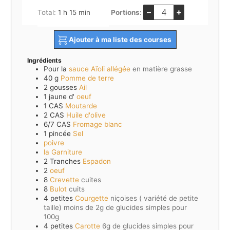
–
+
heure
minutes
Total:
1
h
15
min
Portions:
Ajouter à ma liste des courses
Ingrédients
Pour la
sauce Aïoli allégée
en matière grasse
40
g
Pomme de terre
2
gousses
Ail
1
jaune d'
oeuf
1
CAS
Moutarde
2
CAS
Huile d'olive
6/7
CAS
Fromage blanc
1
pincée
Sel
poivre
la Garniture
2
Tranches
Espadon
2
oeuf
8
Crevette
cuites
8
Bulot
cuits
4
petites
Courgette
niçoises ( variété de petite
taille) moins de 2g de glucides simples pour
100g
4
petites
Carotte
6g de glucides simples pour