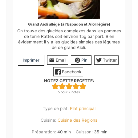
Grand Aïoli allégé (à l'Espadon et Aïoli légère)
On trouve des glucides complexes dans les pommes
de terre Rattes soit environ 15g par part. Bien
évidemment il y a les glucides simples des légumes
de ce grand Aïoli.
Imprimer
Email
Pin
Twitter
Facebook
NOTEZ CETTE RECETTE:
5
pour
2
notes
Type de plat:
Plat principal
Cuisine:
Cuisine des Régions
minutes
minutes
Préparation:
40
min
Cuisson:
35
min