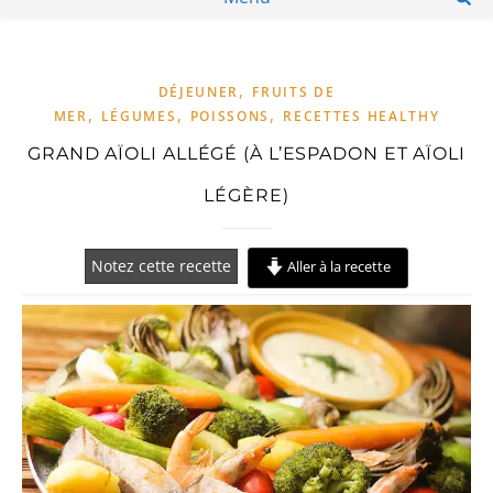
,
DÉJEUNER
FRUITS DE
,
,
,
MER
LÉGUMES
POISSONS
RECETTES HEALTHY
GRAND AÏOLI ALLÉGÉ (À L’ESPADON ET AÏOLI
LÉGÈRE)
Notez cette recette
Aller à la recette