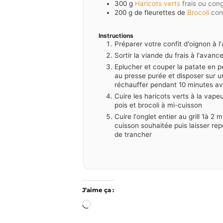
300
g
Haricots verts
frais ou con
200
g de fleurettes de
Brocoli
con
Instructions
Préparer votre confit d'oignon à l
Sortir la viande du frais à l'avanc
Eplucher et couper la patate en pe
au presse purée et disposer sur 
réchauffer pendant 10 minutes av
Cuire les haricots verts à la vape
pois et brocoli à mi-cuisson
Cuire l'onglet entier au grill 1à 2
cuisson souhaitée puis laisser re
de trancher
J’aime ça :
Chargement…