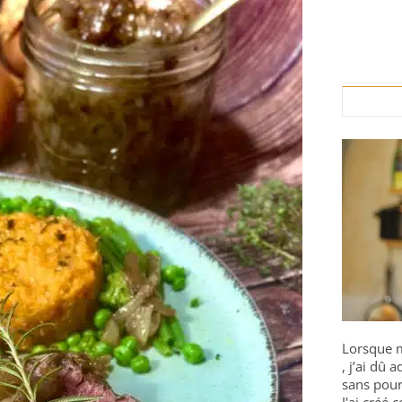
Lorsque m
, j’ai dû
sans pour