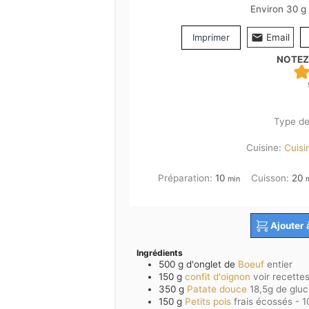
Environ 30 g 
Imprimer
Email
NOTEZ
Type de
Cuisine:
Cuisi
minutes
m
Préparation:
10
Cuisson:
20
min
Ajouter 
Ingrédients
500
g d'onglet de
Boeuf
entier
150
g
confit d'oignon
voir recette
350
g
Patate douce
18,5g de glu
150
g
Petits pois
frais écossés - 