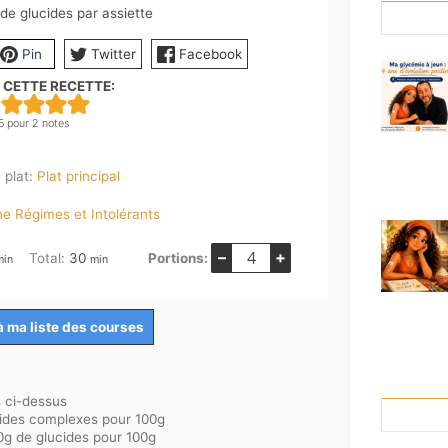
de glucides par assiette
Pin
Twitter
Facebook
 CETTE RECETTE:
5
pour
2
notes
 plat:
Plat principal
ne Régimes et Intolérants
–
+
inutes
minutes
Total:
30
Portions:
min
min
à ma liste des courses
s ci-dessus
cides complexes pour 100g
10g de glucides pour 100g