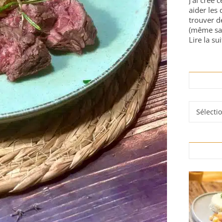
J'ai créé 
aider les 
trouver d
(même sa
Lire la sui
Rubrique