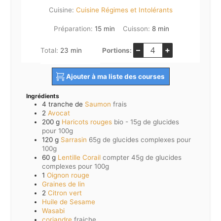
Cuisine:
Cuisine Régimes et Intolérants
minutes
minutes
Préparation:
15
min
Cuisson:
8
min
–
+
minutes
Total:
23
min
Portions:
Ajouter à ma liste des courses
Ingrédients
4
tranche de
Saumon
frais
2
Avocat
200
g
Haricots rouges
bio - 15g de glucides
pour 100g
120
g
Sarrasin
65g de glucides complexes pour
100g
60
g
Lentille Corail
compter 45g de glucides
complexes pour 100g
1
Oignon rouge
Graines de lin
2
Citron vert
Huile de Sesame
Wasabi
coriandre
fraiche