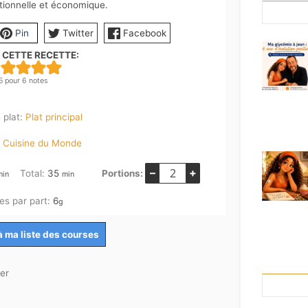
itionnelle et économique.
Pin
Twitter
Facebook
 CETTE RECETTE:
5
pour
6
notes
 plat:
Plat principal
:
Cuisine du Monde
–
+
inutes
minutes
Total:
35
Portions:
min
min
es par part:
6
g
à ma liste des courses
er