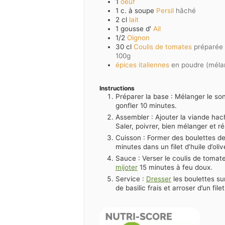
1
oeuf
1
c. à soupe
Persil
hâché
2
cl
lait
1
gousse d'
Ail
1/2
Oignon
30
cl
Coulis de tomates
préparée 
100g
épices italiennes
en poudre (méla
Instructions
Préparer la base : Mélanger le son 
gonfler 10 minutes.
Assembler : Ajouter la viande haché
Saler, poivrer, bien mélanger et ré
Cuisson : Former des boulettes de
minutes dans un filet d’huile d’oliv
Sauce : Verser le coulis de tomate
mijoter
15 minutes à feu doux.
Service :
Dresser
les boulettes su
de basilic frais et arroser d’un file