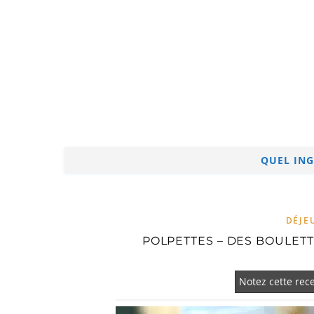
QUEL ING
DÉJE
POLPETTES – DES BOULETTE
Notez cette rece