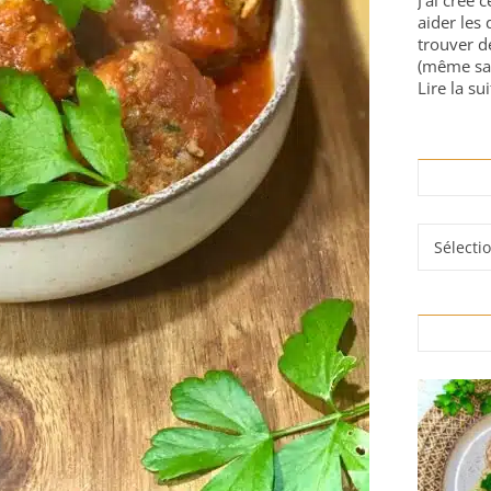
J'ai créé 
aider les 
trouver d
(même sa
Lire la sui
Rubrique