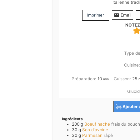
italienne trad
Imprimer
Email
NOTEZ
Type de
Cuisine
minutes
m
Préparation:
10
Cuisson:
25
min
Glucid
Ajouter 
Ingrédients
200
g
Boeuf haché
frais du bouch
30
g
Son d'avoine
30
g
Parmesan
râpé