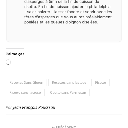
d'asperges à 5mn de la fin de cuisson du
risotto. En fin de cuisson ajouter le philadelphia
- saler-poivrer - laisser fondre et servir avec les
têtes d'asperges que vous aurez préalablement
poêlées et les queues d'oignon ciselées.
J’aime ça :
Chargement…
Recettes Sans Gluten
Recettes sans lactose
Risotto
Risotto sans lactose
Risotto sans Parmesan
Par
Jean-François Rousseau
PRÉCÉDENT