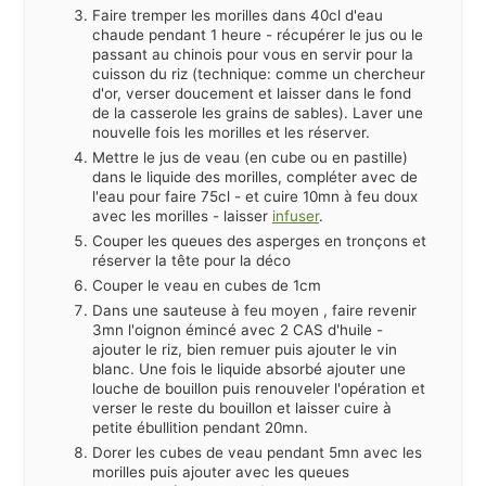
Faire tremper les morilles dans 40cl d'eau
chaude pendant 1 heure - récupérer le jus ou le
passant au chinois pour vous en servir pour la
cuisson du riz (technique: comme un chercheur
d'or, verser doucement et laisser dans le fond
de la casserole les grains de sables). Laver une
nouvelle fois les morilles et les réserver.
Mettre le jus de veau (en cube ou en pastille)
dans le liquide des morilles, compléter avec de
l'eau pour faire 75cl - et cuire 10mn à feu doux
avec les morilles - laisser
infuser
.
Couper les queues des asperges en tronçons et
réserver la tête pour la déco
Couper le veau en cubes de 1cm
Dans une sauteuse à feu moyen , faire revenir
3mn l'oignon émincé avec 2 CAS d'huile -
ajouter le riz, bien remuer puis ajouter le vin
blanc. Une fois le liquide absorbé ajouter une
louche de bouillon puis renouveler l'opération et
verser le reste du bouillon et laisser cuire à
petite ébullition pendant 20mn.
Dorer les cubes de veau pendant 5mn avec les
morilles puis ajouter avec les queues