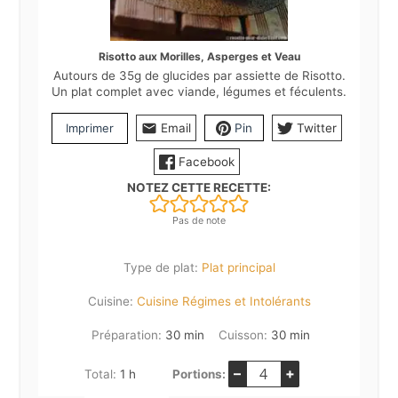
Risotto aux Morilles, Asperges et Veau
Autours de 35g de glucides par assiette de Risotto.
Un plat complet avec viande, légumes et féculents.
Imprimer
Email
Pin
Twitter
Facebook
NOTEZ CETTE RECETTE:
Pas de note
Type de plat:
Plat principal
Cuisine:
Cuisine Régimes et Intolérants
minutes
minutes
Préparation:
30
min
Cuisson:
30
min
–
+
heure
Total:
1
h
Portions: