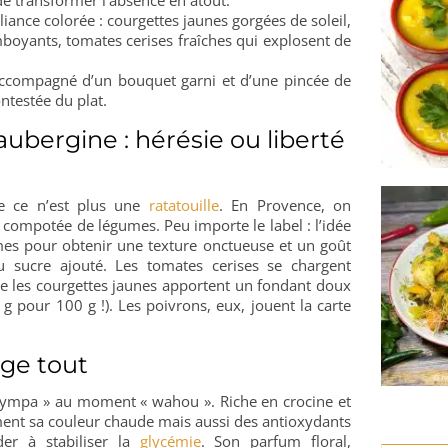
liance colorée : courgettes jaunes gorgées de soleil,
boyants, tomates cerises fraîches qui explosent de
accompagné d’un bouquet garni et d’une pincée de
ontestée du plat.
 aubergine : hérésie ou liberté
ne ce n’est plus une
ratatouille
. En Provence, on
e compotée de légumes. Peu importe le label : l’idée
mes pour obtenir une texture onctueuse et un goût
u sucre ajouté. Les tomates cerises se chargent
que les courgettes jaunes apportent un fondant doux
g pour 100 g !). Les poivrons, eux, jouent la carte
nge tout
 sympa » au moment « wahou ». Riche en crocine et
ment sa couleur chaude mais aussi des antioxydants
der à stabiliser la
glycémie
. Son parfum floral,