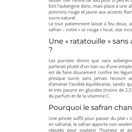
Exit l’aubergine donc, mais place à une al
poivrons rouge et jaune aux accents flam
sucre naturel.
Le tout patiemment laissé à feu doux, 
safran – notre « or rouge » local, star inc
Une « ratatouille » sans
?
Les puristes diront que sans aubergi
parlerait plutôt d’un tian ou d’une simpl
est de faire doucement confire les légu
presque sucré, sans jamais recourir a
d’amener l’acidité équilibrante, tandis 
et très pauvre en glucides (moins de 2,5 
du parfum et de la vitamine C.
Pourquoi le safran cha
Une pincée suffit pour passer du plat «
en safranal, le safran apporte non seule
réputés pour soutenir l’humeur et ai