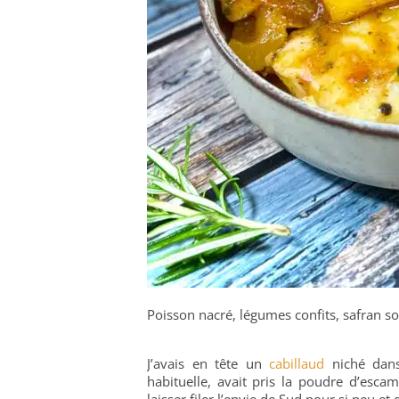
Poisson nacré, légumes confits, safran so
J’avais en tête un
cabillaud
niché dans 
habituelle, avait pris la poudre d’escam
laisser filer l’envie de Sud pour si peu et