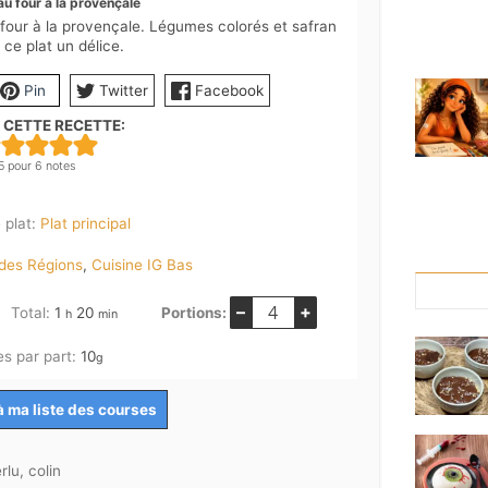
au four à la provençale
four à la provençale. Légumes colorés et safran
 ce plat un délice.
Pin
Twitter
Facebook
 CETTE RECETTE:
5
pour
6
notes
 plat:
Plat principal
 des Régions
,
Cuisine IG Bas
–
+
ure
heure
minutes
Total:
1
20
Portions:
h
min
es par part:
10
g
à ma liste des courses
rlu, colin