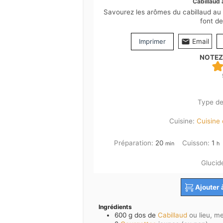
Cabillaud 
Savourez les arômes du cabillaud au 
font de
Imprimer
Email
NOTEZ
Type de
Cuisine:
Cuisine
minutes
he
Préparation:
20
Cuisson:
1
min
h
Glucid
Ajouter 
Ingrédients
600
g dos de
Cabillaud
ou lieu, me