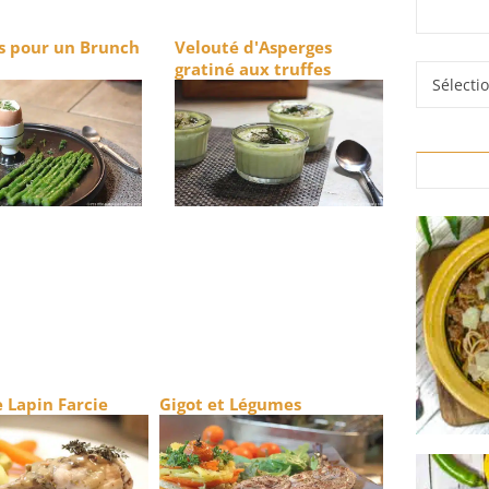
s pour un Brunch
Velouté d'Asperges
gratiné aux truffes
Rubrique
 Lapin Farcie
Gigot et Légumes