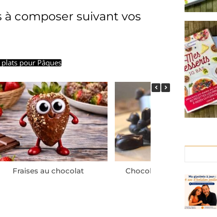
 à composer suivant vos
 plats pour Pâques
Fraises au chocolat
Chocolats de Pâques sa
sucre