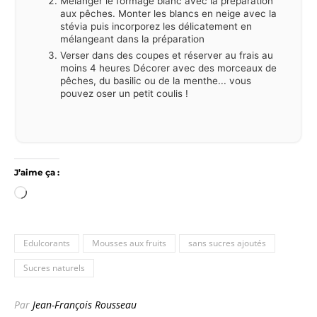
Mélanger le formage blanc avec la préparation
aux pêches. Monter les blancs en neige avec la
stévia puis incorporez les délicatement en
mélangeant dans la préparation
Verser dans des coupes et réserver au frais au
moins 4 heures Décorer avec des morceaux de
pêches, du basilic ou de la menthe... vous
pouvez oser un petit coulis !
J’aime ça :
Chargement…
Edulcorants
Mousses aux fruits
sans sucres ajoutés
Sucres naturels
Par
Jean-François Rousseau