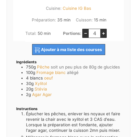
Cuisine:
Cuisine IG Bas
minutes
minutes
Préparation:
35
min
Cuisson:
15
min
–
+
minutes
Total:
50
min
Portions:
Ajouter à ma liste des courses
Ingrédients
750g
Pêche
soit un peu plus de 80g de glucides
100g
Fromage blanc
allégé
4 blancs
oeuf
30g
Xylitol
20g
Stévia
2g
Agar Agar
Instructions
Éplucher les pêches, enlever les noyaux et faire
revenir la chair avec le xylitol et 3 CAS d'eau.
Lorsque la préparation est fondante, ajouter
l'agar agar, continuer la cuisson 2mn puis mixer.