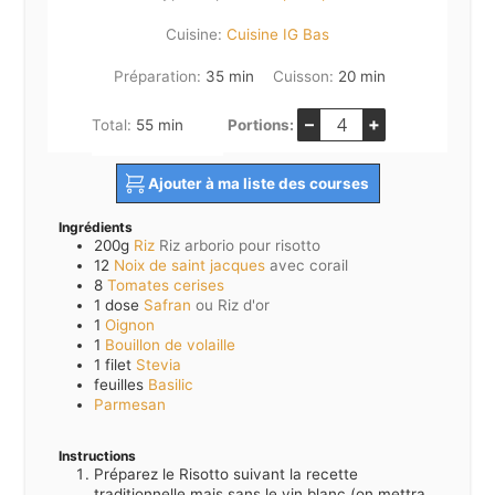
Cuisine:
Cuisine IG Bas
minutes
minutes
Préparation:
35
min
Cuisson:
20
min
–
+
minutes
Total:
55
min
Portions:
Ajouter à ma liste des courses
Ingrédients
200g
Riz
Riz arborio pour risotto
12
Noix de saint jacques
avec corail
8
Tomates cerises
1 dose
Safran
ou Riz d'or
1
Oignon
1
Bouillon de volaille
1 filet
Stevia
feuilles
Basilic
Parmesan
Instructions
Préparez le Risotto suivant la recette
traditionnelle mais sans le vin blanc (on mettra