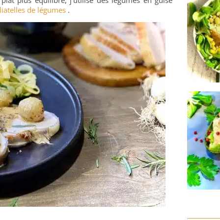
iatelles de légumes
.