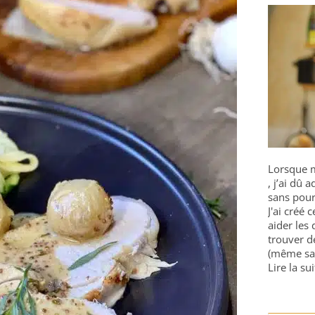
Lorsque m
, j’ai dû
sans pour
J'ai créé 
aider les 
trouver d
(même sa
Lire la sui