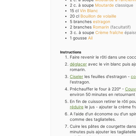
2
c. à soupe
Moutarde
classique
15
cl
Vin Blanc
20
cl
Bouillon de volaille
5
branches
estragon
2
branches
Romarin
(facultatif)
3
c. à soupe
Crème fraîche
épais
1
gousse
Ail
Instructions
Faire revenir le rôti dans une coco
déglacer
avec le vin blanc puis ajo
romarin.
Ciseler
les feuilles d'estragon -
co
l'estragon.
Préchauffer le four à 220° -
Couvr
environ 50 minutes en retournant 
En fin de cuisson retirer le rôti p
réduire
le jus - ajouter la crème f
A l'aide d'un économe ou d'un spira
comme des tagliatelles.
Cuire les pâtes de courgette dan
minutes puis ajouter les tagliatel