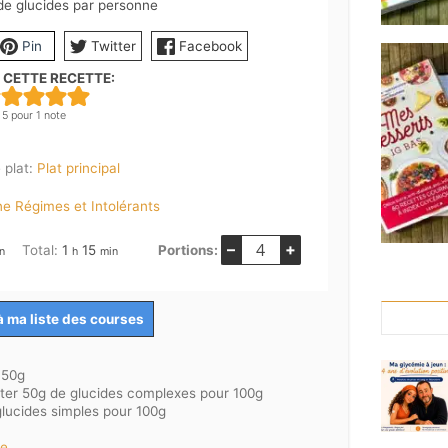
e glucides par personne
Pin
Twitter
Facebook
 CETTE RECETTE:
5
pour 1 note
 plat:
Plat principal
ne Régimes et Intolérants
–
+
nutes
heure
minutes
Total:
1
15
Portions:
n
h
min
à ma liste des courses
750g
ter 50g de glucides complexes pour 100g
lucides simples pour 100g
ne