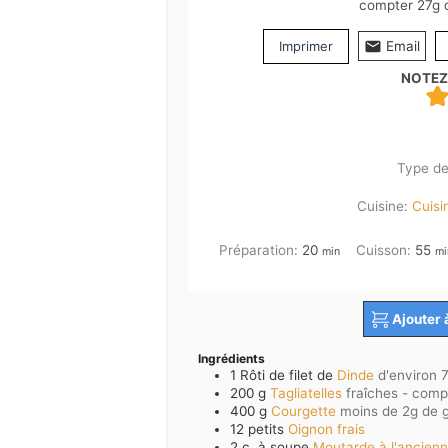
compter 27g d
Imprimer
Email
NOTEZ
Type de
Cuisine:
Cuisi
minutes
mi
Préparation:
20
Cuisson:
55
min
mi
Ajouter 
Ingrédients
1
Rôti de filet de
Dinde
d'environ 
200
g
Tagliatelles
fraîches - comp
400
g
Courgette
moins de 2g de g
12
petits
Oignon frais
2
c. à soupe
Moutarde à l'ancien