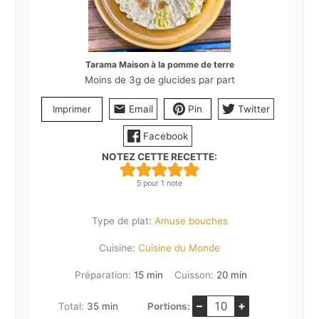
Tarama Maison à la pomme de terre
Moins de 3g de glucides par part
Imprimer
Email
Pin
Twitter
Facebook
NOTEZ CETTE RECETTE:
5
pour 1 note
Type de plat:
Amuse bouches
Cuisine:
Cuisine du Monde
minutes
minutes
Préparation:
15
min
Cuisson:
20
min
–
+
minutes
Total:
35
min
Portions: