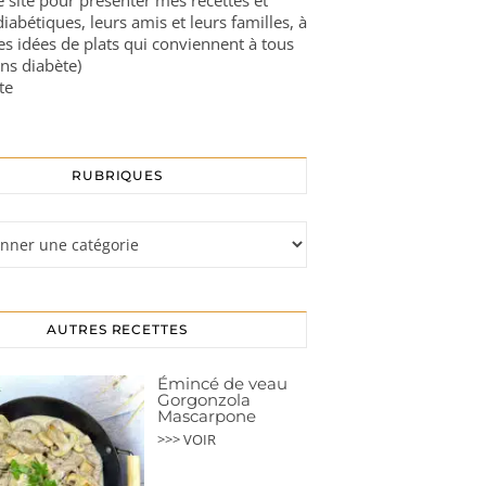
ce site pour présenter mes recettes et
diabétiques, leurs amis et leurs familles, à
es idées de plats qui conviennent à tous
ns diabète)
te
RUBRIQUES
s
AUTRES RECETTES
Émincé de veau
Gorgonzola
Mascarpone
>>> VOIR