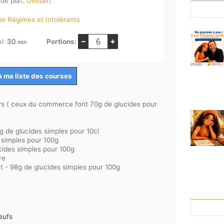
de plat:
Dessert
ne Régimes et Intolérants
–
+
minutes
al:
30
Portions:
min
à ma liste des courses
rs ( ceux du commerce font 70g de glucides pour
 de glucides simples pour 10cl
 simples pour 100g
cides simples pour 100g
re
t - 98g de glucides simples pour 100g
eufs