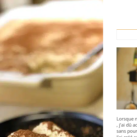
Lorsque m
, j’ai dû
sans pour