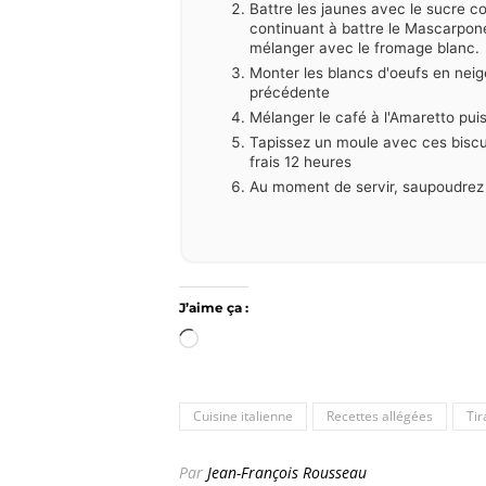
Battre les jaunes avec le sucre com
continuant à battre le Mascarpone
mélanger avec le fromage blanc.
Monter les blancs d'oeufs en neig
précédente
Mélanger le café à l'Amaretto pui
Tapissez un moule avec ces biscui
frais 12 heures
Au moment de servir, saupoudrez 
J’aime ça :
Chargement…
Cuisine italienne
Recettes allégées
Ti
Par
Jean-François Rousseau