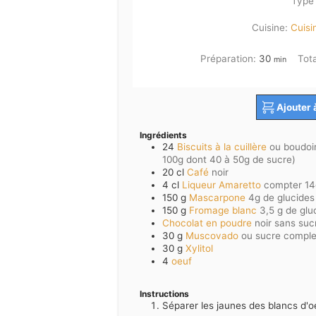
Type 
Cuisine:
Cuisi
minutes
Préparation:
30
Tot
min
Ajouter 
Ingrédients
24
Biscuits à la cuillère
ou boudoi
100g dont 40 à 50g de sucre)
20
cl
Café
noir
4
cl
Liqueur Amaretto
compter 14g
150
g
Mascarpone
4g de glucides
150
g
Fromage blanc
3,5 g de glu
Chocolat en poudre
noir sans suc
30
g
Muscovado
ou sucre comple
30
g
Xylitol
4
oeuf
Instructions
Séparer les jaunes des blancs d'o