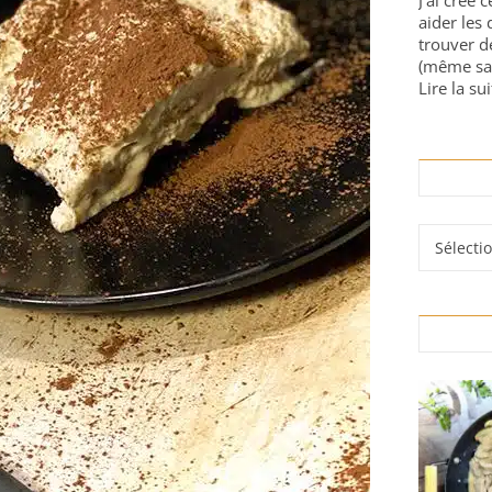
J'ai créé 
aider les 
trouver d
(même sa
Lire la sui
Rubrique