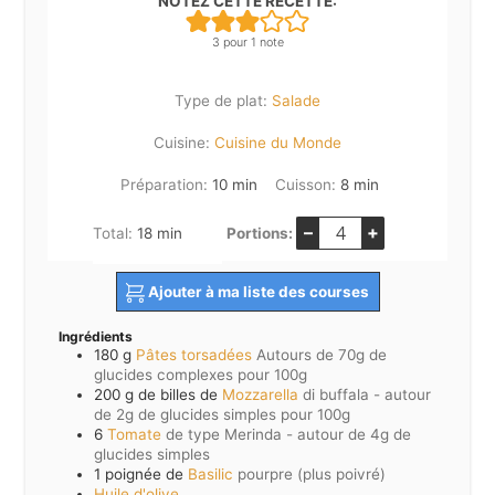
NOTEZ CETTE RECETTE:
3
pour 1 note
Type de plat:
Salade
Cuisine:
Cuisine du Monde
minutes
minutes
Préparation:
10
min
Cuisson:
8
min
–
+
minutes
Total:
18
min
Portions:
Ajouter à ma liste des courses
Ingrédients
180
g
Pâtes torsadées
Autours de 70g de
glucides complexes pour 100g
200
g de billes de
Mozzarella
di buffala - autour
de 2g de glucides simples pour 100g
6
Tomate
de type Merinda - autour de 4g de
glucides simples
1
poignée de
Basilic
pourpre (plus poivré)
Huile d'olive