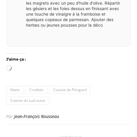
les magrets avec un peu d'huile d'olive. Répartir
les gésiers et les foies dessus en finissant avec
une touche de vinaigre à la framboise et
quelques copeaux de parmesan. Ajouter des
herbes ou jeunes pousses pour la déco
J’aime ça :
Chargement…
Abats
Crudités
Cuisine du Périgord
Cuisine du sud ouest
Par
Jean-François Rousseau