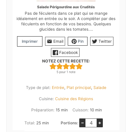
Salade Périgourdine aux Crudités
Pas de féculents dans ce plat qui se mange
idéalement en entrée ou le soir. A compléter par des
féculents en fonction de vos besoins. Quelques
glucides dans les tomates....
Imprimer
Email
Pin
Twitter
Facebook
NOTEZ CETTE RECETTE:
5
pour 1 note
Type de plat:
Entrée
,
Plat principal
,
Salade
Cuisine:
Cuisine des Régions
minutes
minutes
Préparation:
15
min
Cuisson:
10
min
–
+
minutes
Total:
25
min
Portions: