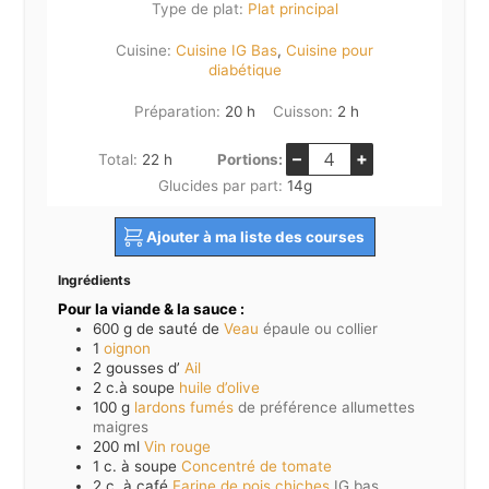
Type de plat:
Plat principal
Cuisine:
Cuisine IG Bas
,
Cuisine pour
diabétique
heures
heures
Préparation:
20
h
Cuisson:
2
h
–
+
heures
Total:
22
h
Portions:
Glucides par part:
14
g
Ajouter à ma liste des courses
Ingrédients
Pour la viande & la sauce :
600
g de sauté de
Veau
épaule ou collier
1
oignon
2
gousses d’
Ail
2
c.à soupe
huile d’olive
100
g
lardons fumés
de préférence allumettes
maigres
200
ml
Vin rouge
1
c. à soupe
Concentré de tomate
2
c. à café
Farine de pois chiches
IG bas