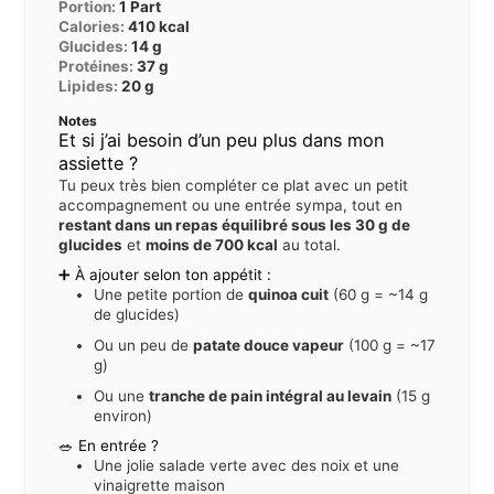
Portion:
1
Part
Calories:
410
kcal
Glucides:
14
g
Protéines:
37
g
Lipides:
20
g
Notes
Et si j’ai besoin d’un peu plus dans mon
assiette ?
Tu peux très bien compléter ce plat avec un petit
accompagnement ou une entrée sympa, tout en
restant dans un repas équilibré sous les 30 g de
glucides
et
moins de 700 kcal
au total.
➕ À ajouter selon ton appétit :
Une petite portion de
quinoa cuit
(60 g = ~14 g
de glucides)
Ou un peu de
patate douce vapeur
(100 g = ~17
g)
Ou une
tranche de pain intégral au levain
(15 g
environ)
🥗 En entrée ?
Une jolie salade verte avec des noix et une
vinaigrette maison