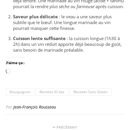
déjà tendre. Une marinade au vin rouge (acide + tanins)
pourrait la rendre
plus sèche ou farineuse
après cuisson.
Saveur plus délicate
: le veau a une saveur plus
subtile que le bœuf. Une longue marinade au vin
pourrait masquer cette finesse.
Cuisson lente suffisante
: la cuisson longue (1h30 à
2h) dans un vin réduit apporte déjà beaucoup de goût,
sans besoin de marinade préalable.
J’aime ça :
Chargement…
Bourguignon
Recettes IG bas
Recettes Sans Gluten
Par
Jean-François Rousseau
PRÉCÉDENT