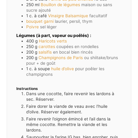
250
ml
Bouillon de légumes
maison ou sans
sucre ajouté
1
c. à café
Vinaigre Balsamique
facultatif
bouquet garni
laurier, persil, thym
Poivre
sel léger
Légumes (à part, vapeur ou poêlés) :
400
g
Haricots verts
250
g
carottes
coupées en rondelles
200
g
salsifis
en bocal bien rincés
200
g
Champignons de Paris
ou shiitake/bruns
pour + de goût
1
c. à soupe
huile d’olive
pour poêler les
champignons
Instructions
Dans une cocotte, faire revenir les lardons à
sec. Réserver.
Faire dorer la viande de veau avec l’huile
d’olive. Réserver également.
Faire revenir l’oignon émincé et l’ail dans la
même cocotte. Remettre la viande et les
lardons.
Saupoudrer la farine IG bas, bien enrober, puis