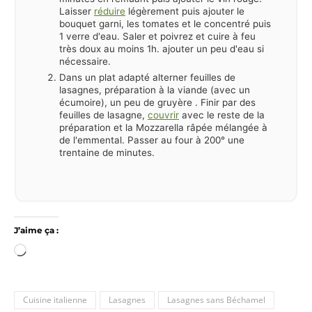
Laisser
réduire
légèrement puis ajouter le
bouquet garni, les tomates et le concentré puis
1 verre d'eau. Saler et poivrez et cuire à feu
très doux au moins 1h. ajouter un peu d'eau si
nécessaire.
Dans un plat adapté alterner feuilles de
lasagnes, préparation à la viande (avec un
écumoire), un peu de gruyère . Finir par des
feuilles de lasagne,
couvrir
avec le reste de la
préparation et la Mozzarella râpée mélangée à
de l'emmental. Passer au four à 200° une
trentaine de minutes.
J’aime ça :
Chargement…
Cuisine italienne
Lasagnes
Lasagnes sans Béchamel