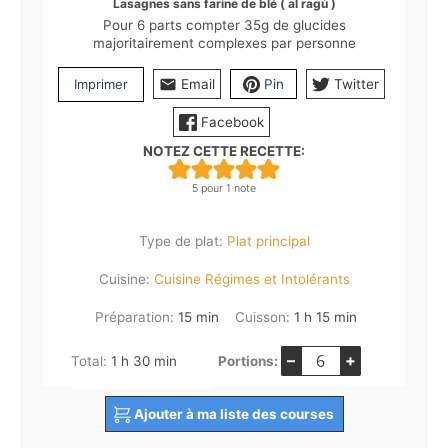
Lasagnes sans farine de blé ( al ragù )
Pour 6 parts compter 35g de glucides
majoritairement complexes par personne
Imprimer
Email
Pin
Twitter
Facebook
NOTEZ CETTE RECETTE:
5
pour 1 note
Type de plat:
Plat principal
Cuisine:
Cuisine Régimes et Intolérants
minutes
heure
minutes
Préparation:
15
min
Cuisson:
1
h
15
min
–
+
heure
minutes
Total:
1
h
30
min
Portions:
Ajouter à ma liste des courses