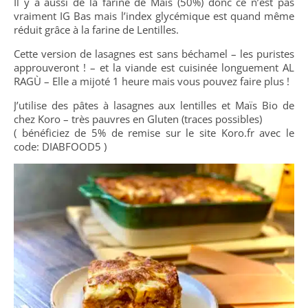
Il y a aussi de la farine de Maïs (50%) donc ce n’est pas
vraiment IG Bas mais l’index glycémique est quand même
réduit grâce à la farine de Lentilles.
Cette version de lasagnes est sans béchamel – les puristes
approuveront ! – et la viande est cuisinée longuement AL
RAGÙ – Elle a mijoté 1 heure mais vous pouvez faire plus !
J’utilise des pâtes à lasagnes aux lentilles et Maïs Bio de
chez Koro – très pauvres en Gluten (traces possibles)
( bénéficiez de 5% de remise sur le site Koro.fr avec le
code: DIABFOOD5 )