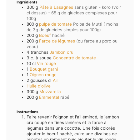
Ingrédients
300
g
Pâte à Lasagnes
sans gluten - koro (voir
ci dessus) - 65 g de glucides complexes pour
100g
800
g
pulpe de tomate
Polpa de Mutti ( moins
de 3g de glucides simples pour 100g)
200
g
Boeuf
haché
200
g
Farce de légumes
(ou farce au porc ou
veau)
4
tranches
Jambon cru
3
c. à soupe
Concentré de tomate
10
cl
Vin rouge
1
Bouquet garni
1
Oignon rouge
2
gousses d'
Ail
Huile d'olive
300
g
Mozzarella
200
g
Emmental
râpé
Instructions
Faire revenir l'oignon et l'ail émincé, le jambon
cru coupé en fines lanières et la farce à
légumes dans une cocotte. Une fois colorés
ajouter le boeuf haché, cuire une dizaines de
minutes en remuant puis ajouter le vin rouge.