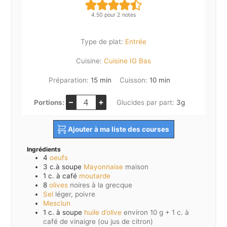
4.50
pour
2
notes
Type de plat:
Entrée
Cuisine:
Cuisine IG Bas
minutes
minutes
Préparation:
15
min
Cuisson:
10
min
–
+
Portions:
Glucides par part:
3
g
Ajouter à ma liste des courses
Ingrédients
4
oeufs
3
c.à soupe
Mayonnaise
maison
1
c. à café
moutarde
8
olives
noires à la grecque
Sel
léger, poivre
Mesclun
1
c. à soupe
huile d’olive
environ 10 g + 1 c. à
café de vinaigre (ou jus de citron)