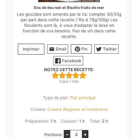
Dos de lieu noir et Risotto fruits de mer
Les glucides sont amenés par le riz: compter 30/35g
par part dans cette recette ( Riz à 78g/100g) Les
féculents sont là, à vous d'adapter la dose en
fonction de vos besoins. Pas de vin dans cette
recette.
Imprimer
Email
Pin
Twitter
Facebook
NOTEZ CETTE RECETTE:
5
pour 1 note
Type de plat:
Plat principal
Cuisine:
Cuisine Régimes et Intolérants
heure
heure
heures
Préparation:
1
h
Cuisson:
1
h
Total:
2
h
–
+
Portions: