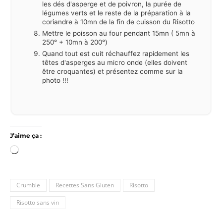
les dés d'asperge et de poivron, la purée de
légumes verts et le reste de la préparation à la
coriandre à 10mn de la fin de cuisson du Risotto
Mettre le poisson au four pendant 15mn ( 5mn à
250° + 10mn à 200°)
Quand tout est cuit réchauffez rapidement les
têtes d'asperges au micro onde (elles doivent
être croquantes) et présentez comme sur la
photo !!!
J’aime ça :
Chargement…
Crumble
Recettes Sans Gluten
Risotto
Risotto sans vin