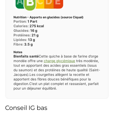
Nutrition - Apports en glucides (source Ciqual)
Portion:
1
Part
Calories:
275
kcal
Glucides:
16
g
Protéines:
21
g
Lipides:
13
g
Fibre:
3.5
g
Notes
Bienfaits santé
Cette quiche à base de farine d’orge
mondée offre une
charge glycémique
très modérée,
tout en apportant des acides gras essentiels (issus
du saumon) et des protéines de haute qualité (Saint-
Jacques).
Les courgettes allègent la recette et
apportent des fibres douces bénéfiques pour la
digestion.
C’est un plat complet et rassasiant, parfait
pour un déjeuner équilibré.
Conseil IG bas