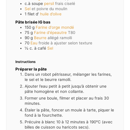
c.à soupe
persil
frais ciselé
Sel
et poivre du moulin
1
filet d'
huile d’olive
Pâte brisée IG bas
150
g
Farine d'orge mondé
75
g
Farine d'épeautre
T80
90
g
Beurre
allégé ramolli
70
Eau
froide à ajuster selon texture
½
c. à café
Sel
Instructions
Préparer la pâte
Dans un robot pétrisseur, mélanger les farines,
le sel et le beurre ramolli.
Ajouter l’eau petit à petit jusqu’à obtenir une
pâte homogène et non collante.
Former une boule, filmer et placer au frais 30
minutes.
Étaler la pâte, foncer un moule à tarte, piquer le
fond à la fourchette.
Précuire à blanc 10 à 12 minutes à 190°C (avec
billes de cuisson ou haricots secs).