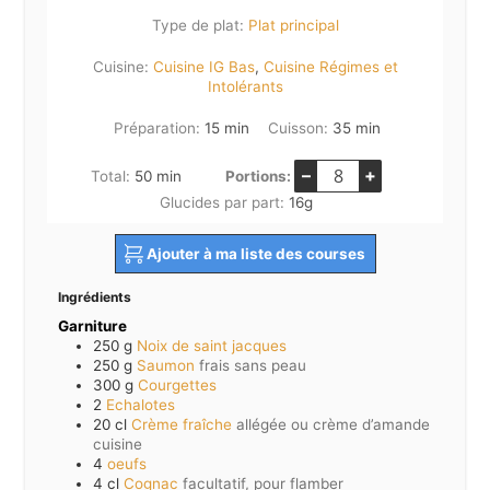
Type de plat:
Plat principal
Cuisine:
Cuisine IG Bas
,
Cuisine Régimes et
Intolérants
minutes
minutes
Préparation:
15
min
Cuisson:
35
min
–
+
minutes
Total:
50
min
Portions:
Glucides par part:
16
g
Ajouter à ma liste des courses
Ingrédients
Garniture
250
g
Noix de saint jacques
250
g
Saumon
frais sans peau
300
g
Courgettes
2
Echalotes
20
cl
Crème fraîche
allégée ou crème d’amande
cuisine
4
oeufs
4
cl
Cognac
facultatif, pour flamber