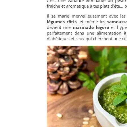
C’est une variante étonnante du pesto
fraîche et aromatique à tes plats d’été…
Il se marie merveilleusement avec le
légumes rôtis
, et même les
samouss
devient une
marinade légère
et hyper
parfaitement dans une alimentation
à
diabétiques et ceux qui cherchent une cu