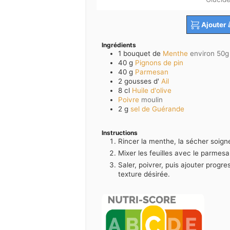
Ajouter 
Ingrédients
1
bouquet de
Menthe
environ 50g 
40
g
Pignons de pin
40
g
Parmesan
2
gousses d'
Ail
8
cl
Huile d'olive
Poivre
moulin
2
g
sel de Guérande
Instructions
Rincer la menthe, la sécher soign
Mixer les feuilles avec le parmesan, 
Saler, poivrer, puis ajouter progre
texture désirée.