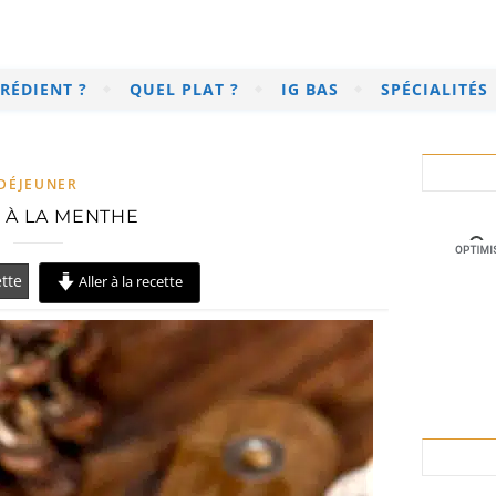
RÉDIENT ?
QUEL PLAT ?
IG BAS
SPÉCIALITÉS
DÉJEUNER
 À LA MENTHE
tte
Aller à la recette