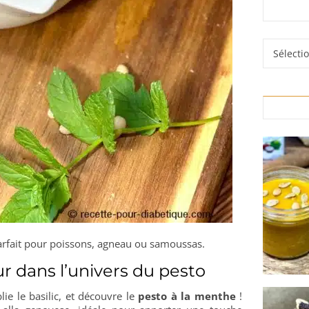
Rubrique
arfait pour poissons, agneau ou samoussas.
r dans l’univers du pesto
lie le basilic, et découvre le
pesto à la menthe
!