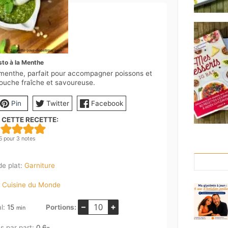
sto à la Menthe
 menthe, parfait pour accompagner poissons et
ouche fraîche et savoureuse.
Pin
Twitter
Facebook
 CETTE RECETTE:
5
pour
3
notes
de plat:
Garniture
:
Cuisine du Monde
–
+
minutes
al:
15
Portions:
min
s par part:
0.6