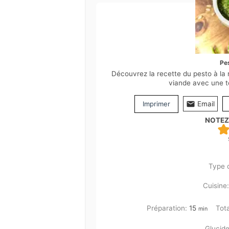
Pe
Découvrez la recette du pesto à la
viande avec une t
Imprimer
Email
NOTEZ
Type 
Cuisine
minutes
Préparation:
15
Tot
min
Glucide