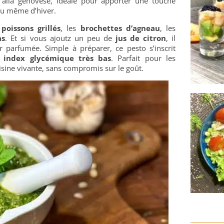
 alla genovese, idéale pour apporter une touche
 ou même d’hiver.
s
poissons grillés
, les
brochettes d’agneau
, les
as
. Et si vous ajoutz un peu de
jus de citron
, il
 parfumée. Simple à préparer, ce pesto s’inscrit
 index glycémique très bas
. Parfait pour les
isine vivante, sans compromis sur le goût.