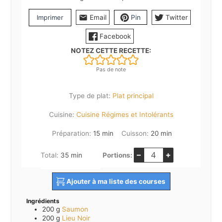
Imprimer
Email
Pin
Twitter
Facebook
NOTEZ CETTE RECETTE:
Pas de note
Type de plat:
Plat principal
Cuisine:
Cuisine Régimes et Intolérants
minutes
minutes
Préparation:
15
min
Cuisson:
20
min
–
+
minutes
Total:
35
min
Portions:
Ajouter à ma liste des courses
Ingrédients
200
g
Saumon
200
g
Lieu Noir