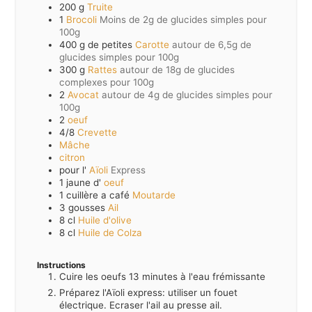
200
g
Truite
1
Brocoli
Moins de 2g de glucides simples pour
100g
400
g de petites
Carotte
autour de 6,5g de
glucides simples pour 100g
300
g
Rattes
autour de 18g de glucides
complexes pour 100g
2
Avocat
autour de 4g de glucides simples pour
100g
2
oeuf
4/8
Crevette
Mâche
citron
pour l'
Aïoli
Express
1
jaune d'
oeuf
1
cuillère a café
Moutarde
3
gousses
Ail
8
cl
Huile d'olive
8
cl
Huile de Colza
Instructions
Cuire les oeufs 13 minutes à l'eau frémissante
Préparez l'Aïoli express: utiliser un fouet
électrique. Ecraser l'ail au presse ail.