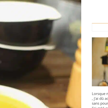
Lorsque m
, j’ai dû
sans pour