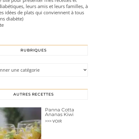
ce site pour présenter mes recettes et
diabétiques, leurs amis et leurs familles, à
es idées de plats qui conviennent à tous
ns diabète)
te
RUBRIQUES
s
AUTRES RECETTES
Panna Cotta
Ananas Kiwi
>>> VOIR