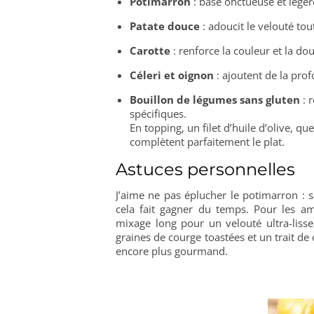
Potimarron
: base onctueuse et légèr
Patate douce
: adoucit le velouté to
Carotte
: renforce la couleur et la do
Céleri et oignon
: ajoutent de la pro
Bouillon de légumes sans gluten
: 
spécifiques.
En topping, un filet d’huile d’olive, q
complètent parfaitement le plat.
Astuces personnelles
J’aime ne pas éplucher le potimarron : s
cela fait gagner du temps. Pour les a
mixage long pour un velouté ultra-liss
graines de courge toastées et un trait de
encore plus gourmand.