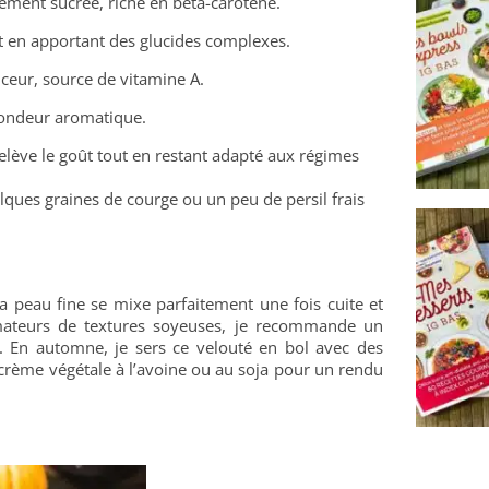
ement sucrée, riche en bêta-carotène.
ut en apportant des glucides complexes.
uceur, source de vitamine A.
fondeur aromatique.
relève le goût tout en restant adapté aux régimes
uelques graines de courge ou un peu de persil frais
a peau fine se mixe parfaitement une fois cuite et
mateurs de textures soyeuses, je recommande un
e. En automne, je sers ce velouté en bol avec des
 crème végétale à l’avoine ou au soja pour un rendu