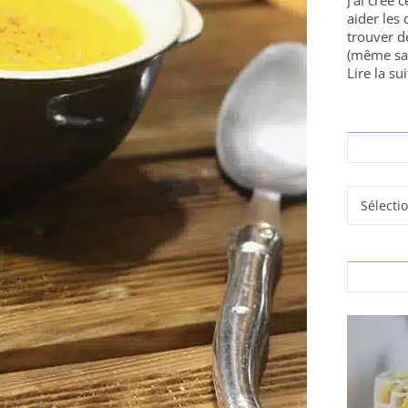
J'ai créé 
aider les 
trouver d
(même sa
Lire la sui
Rubrique