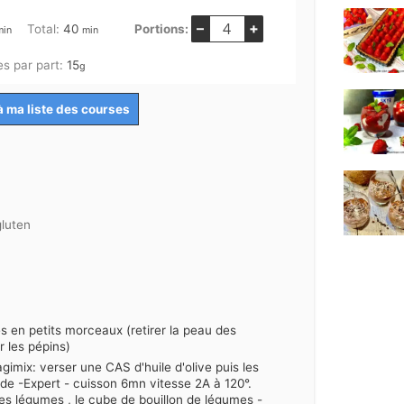
–
+
inutes
minutes
Total:
40
Portions:
min
min
es par part:
15
g
à ma liste des courses
gluten
s en petits morceaux (retirer la peau des
 les pépins)
imix: verser une CAS d'huile d'olive puis les
de -Expert - cuisson 6mn vitesse 2A à 120°.
des légumes , le cube de bouillon de légumes -