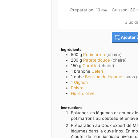
minutes
m
Préparation:
10
Cuisson:
30
min
Glucid
Ajouter 
Ingrédients
500
g
Potimarron
(chaire)
200
g
Patate douce
(chaire)
150
g
Carotte
(chaire)
1
branche
Céleri
1
cube
Bouillon de légumes
sans 
1
Oignon
Poivre
Huile d'olive
Instructions
Eplucher les légumes et coupez le
potimarrons au couteau et enlever
Préparation au Cook expert de Mag
légumes dans la cuve inox. En mo
Ajouter de l'eau jusqu'au niveau 